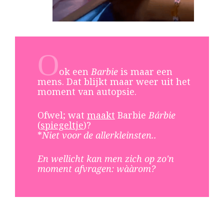
O
ok een
Barbie
is maar een
mens. Dat blijkt maar weer uit het
moment van autopsie.
Ofwel; wat
maakt
Barbie
Bárbie
(
spiegeltje
)?
*
Niet voor de allerkleinsten..
En wellicht kan men zich op zo'n
moment afvragen: wààrom?