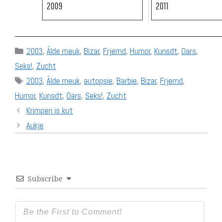
2009
2011
Categories
2003
,
Âlde meuk
,
Bizar
,
Frjemd
,
Humor
,
Kunsdt
,
Oars
,
Seks!
,
Zucht
Tags
2003
,
Âlde meuk
,
autopsie
,
Barbie
,
Bizar
,
Frjemd
,
Humor
,
Kunsdt
,
Oars
,
Seks!
,
Zucht
Krimpen is kut
Aukje
Subscribe