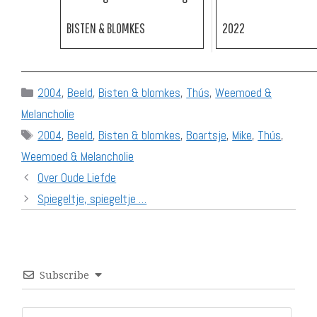
BISTEN & BLOMKES
2022
Categories
2004
,
Beeld
,
Bisten & blomkes
,
Thús
,
Weemoed &
Melancholie
Tags
2004
,
Beeld
,
Bisten & blomkes
,
Boartsje
,
Mike
,
Thús
,
Weemoed & Melancholie
Over Oude Liefde
Spiegeltje, spiegeltje …
Subscribe