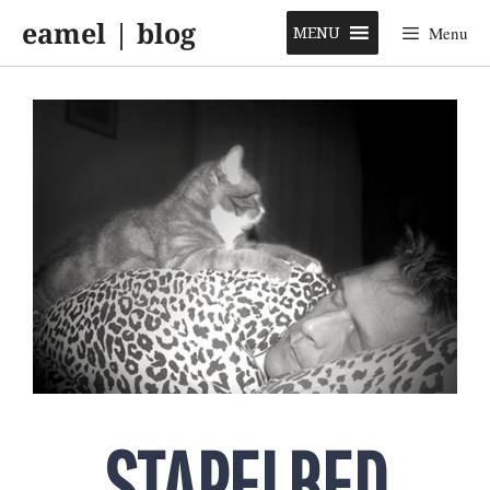
Skip
eamel | blog
to
MENU
Menu
content
STAPELBED