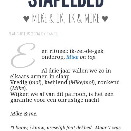
♥ MIKE & IK, IK & MIKE ♥
9 AUGUSTUS 2004
BY
EAMEL
E
en ritueel: ik-zei-de-gek
onderop,
Mike
on top
.
Al drie jaar vallen we zo in
elkaars armen in slaap.
Vredig (
moi
), kwijlend (
Mike/moi
), ronkend
(
Mike
).
Wijken we af van dit patroon, is het een
garantie voor een onrustige nacht.
Mike & me.
*I know, i know; vreselijk fout dekbed.. Maar 't was