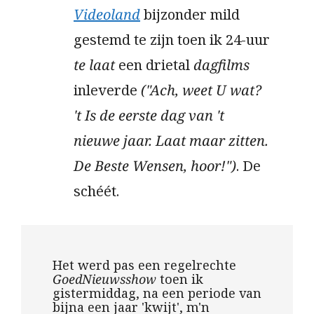
Videoland
bijzonder mild
gestemd te zijn toen ik 24-uur
te laat
een drietal
dagfilms
inleverde
("Ach, weet U wat?
't Is de eerste dag van 't
nieuwe jaar. Laat maar zitten.
De Beste Wensen, hoor!")
. De
schéét.
Het werd pas een regelrechte
GoedNieuwsshow
toen ik
gistermiddag, na een periode van
bijna een jaar 'kwijt', m'n