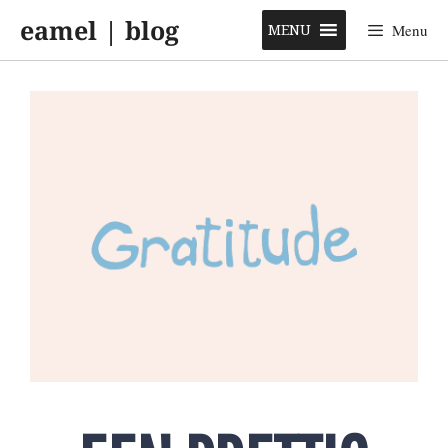
Skip
eamel | blog
to
MENU
Menu
content