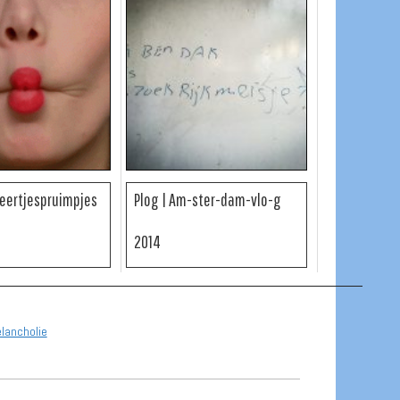
eertjespruimpjes
Plog | Am-ster-dam-vlo-g
2014
ancholie