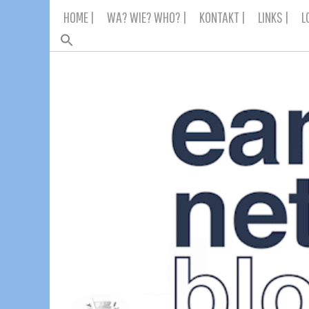
Skip
HOME |
WA? WIE? WHO? |
KONTAKT |
LINKS |
L
to
content