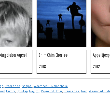
kingbieberkapsel
Chim Chim Cher-ee
Appeltjesp
2018
2012
ap
,
Sfeer en sa
,
Sosjaal
,
Weemoed & Melancholie
emd
,
Humor
,
Op stap
,
Ray(m)
,
Raymund Broer
,
Sfeer en sa
,
trein
,
Weemoed & Mel