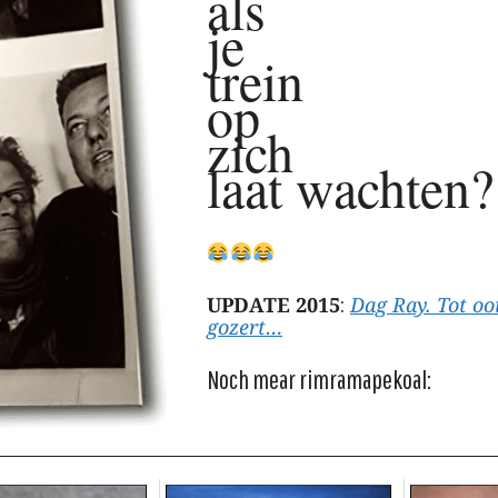
als
je
trein
op
zich
laat wachten?
UPDATE 2015
:
Dag Ray. Tot ooi
gozert…
Noch mear rimramapekoal: