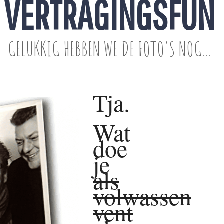
VERTRAGINGSFUN
GELUKKIG HEBBEN WE DE FOTO'S NOG...
Tja.
Wat
doe
je
als
volwassen
vent