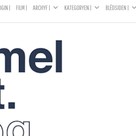
OGIN |
FILM |
ARCHYF |
KATEGORYEN |
BLÊDSIDEN |