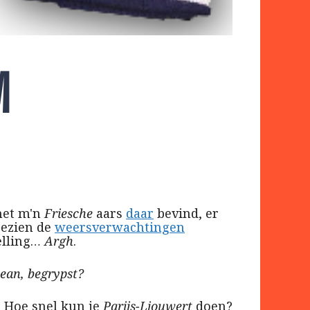
M
 met m'n
Friesche
aars
daar
bevind, er
ezien de
weersverwachtingen
telling…
Argh
.
tean, begrypst?
. Hoe snel kun je
Parijs-Ljouwert
doen?