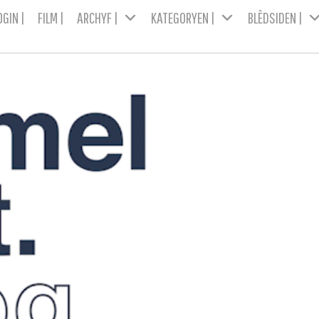
OGIN |
FILM |
ARCHYF |
KATEGORYEN |
BLÊDSIDEN |