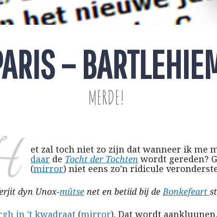
PARIS – BARTLEHIE
MERDE!
H
et zal toch niet zo zijn dat wanneer ik me
daar
de
Tocht der Tochten
wordt gereden? G
(
mirror
) niet eens zo'n ridicule veronders
erjit dyn Unox-
mûtse
net en betiid bij de
Bonkefeart
s
rgh in 't kwadraat
(
mirror
). Dat wordt aankluunen