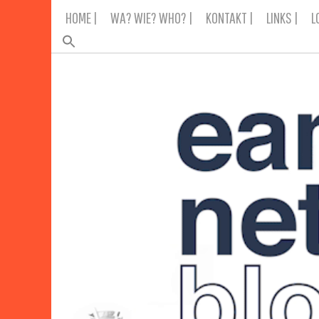
Skip
HOME |
WA? WIE? WHO? |
KONTAKT |
LINKS |
L
to
content