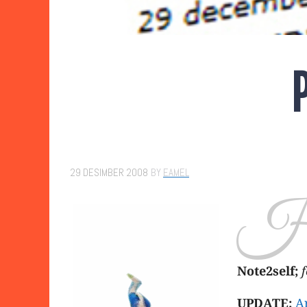
29 DESIMBER 2008
BY
EAMEL
Note2self;
f
UPDATE:
A