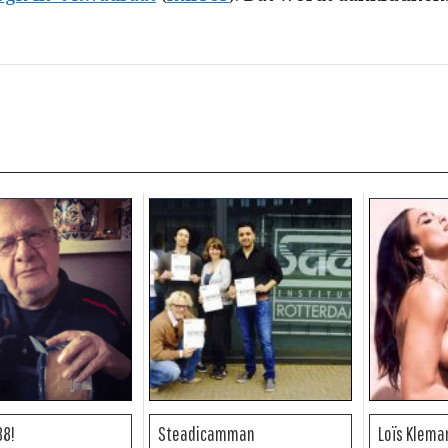
88!
Steadicamman
Loïs Klema