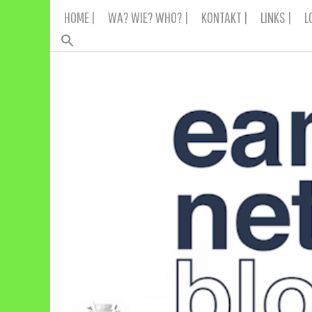
Skip
HOME |
WA? WIE? WHO? |
KONTAKT |
LINKS |
L
to
content