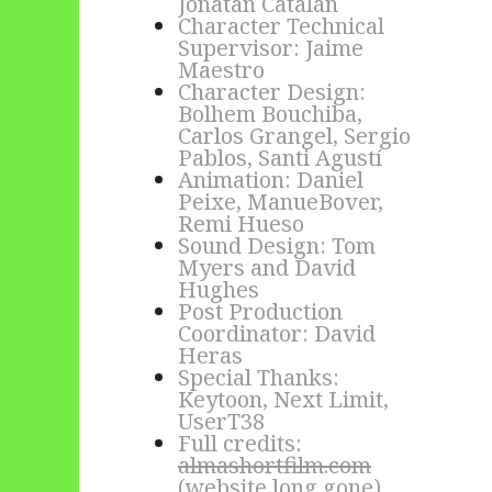
Jonatan Catalán
Character Technical
Supervisor: Jaime
Maestro
Character Design:
Bolhem Bouchiba,
Carlos Grangel, Sergio
Pablos, Santi Agustí
Animation: Daniel
Peixe, ManueBover,
Remi Hueso
Sound Design: Tom
Myers and David
Hughes
Post Production
Coordinator: David
Heras
Special Thanks:
Keytoon, Next Limit,
UserT38
Full credits:
almashortfilm.com
(website long gone)