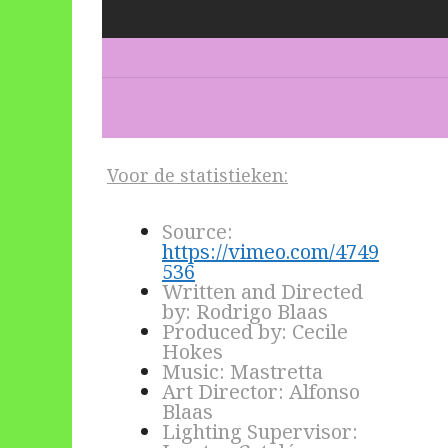
Voor de statistieken:
Source:
https://vimeo.com/4749
536
Written and Directed
by: Rodrigo Blaas
Produced by: Cecile
Hokes
Music: Mastretta
Art Director: Alfonso
Blaas
Lighting Supervisor: