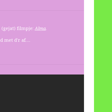
(gejat) filmpje:
Alma
.
d met d'r af….