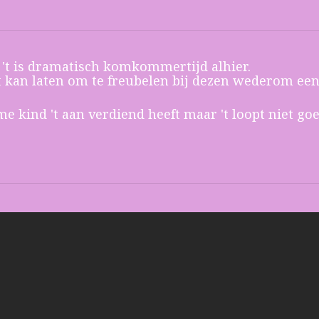
e: 't is dramatisch komkommertijd alhier.
t kan laten om te freubelen bij dezen wederom een 
e kind 't aan verdiend heeft maar 't loopt niet goe