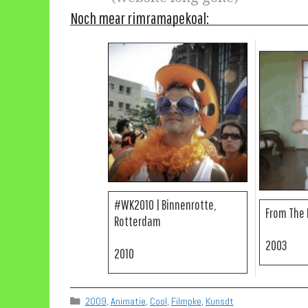
Noch mear rimramapekoal:
#WK2010 | Binnenrotte,
From The 
Rotterdam
2003
2010
Categories
2009
,
Animatie
,
Cool
,
Filmpke
,
Kunsdt