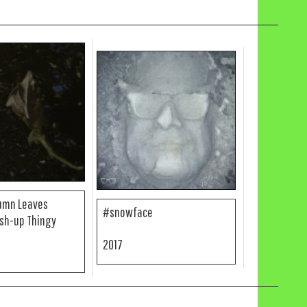
tumn Leaves
#snowface
sh-up Thingy
2017