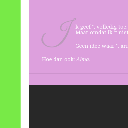
I
k geef 't volledig to
Maar omdat ik 't nie
Geen idee waar 't arm
Hoe dan ook:
Alma.