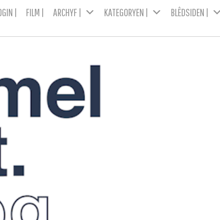
OGIN |
FILM |
ARCHYF |
KATEGORYEN |
BLÊDSIDEN |