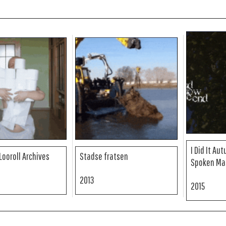
I Did It Au
Looroll Archives
Stadse fratsen
Spoken Ma
2013
2015