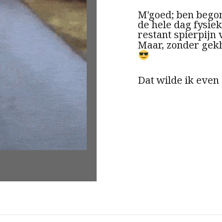
M'goed; ben bego
de hele dag fysie
restant spierpijn 
Maar, zonder gekhe
Dat wilde ik even