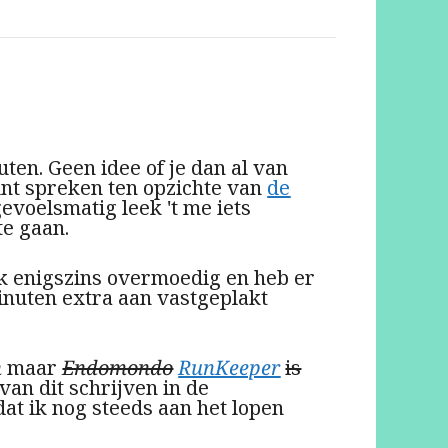
uten. Geen idee of je dan al van
nt spreken ten opzichte van
de
voelsmatig leek 't me iets
te gaan.
k enigszins overmoedig en heb er
minuten extra aan vastgeplakt
n
maar
Endomondo
RunKeeper
is
van dit schrijven in de
dat ik nog steeds aan het lopen