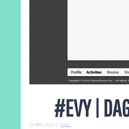
#EVY | DA
27 APRIL 2010
BY
EAMEL