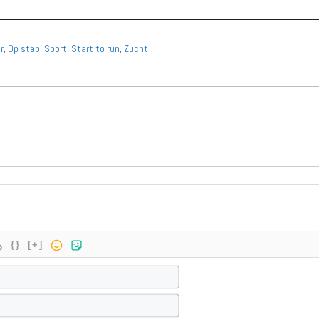
r
,
Op stap
,
Sport
,
Start to run
,
Zucht
{}
[+]
N
a
E
a
-