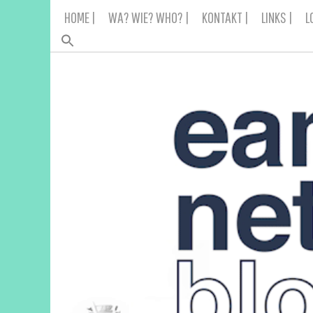
Skip
HOME |
WA? WIE? WHO? |
KONTAKT |
LINKS |
L
to
content