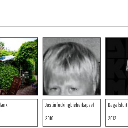
lank
Justinfuckingbieberkapsel
Dagafsluit
2010
2012