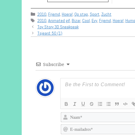
Categories
2010
,
Frjemd
,
Hoera!
,
Op stap
,
Sport
,
Zucht
Tags
2010
,
Animated gif
,
Bizar
,
Cool
,
Evy
,
Frjemd
,
Hoera!
,
Humo
Toy Story 3D Sneakpeak
Tsjeard: 50 (1)
Subscribe