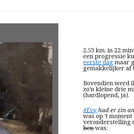
2
.53 km. in 22 min
een progressie ku
eerste dag
maar ge
gemakkelijker af 
Bovendien werd i
zo'n kleine drie 
(hardlopend, ja).
#Evy
had er zin a
was op 't moment 
veronderstelling 
ben
was: