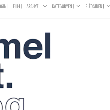
OGIN |
FILM |
ARCHYF |
KATEGORYEN |
BLÊDSIDEN |