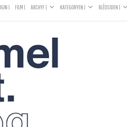
OGIN |
FILM |
ARCHYF |
KATEGORYEN |
BLÊDSIDEN |