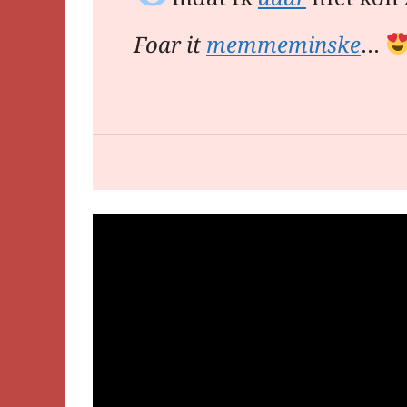
Foar it
memmeminske
…