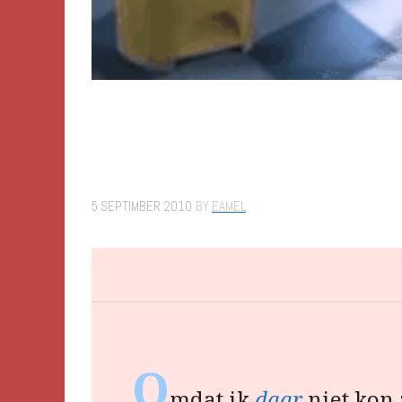
5 SEPTIMBER 2010
BY
EAMEL
O
mdat ik
daar
niet kon 