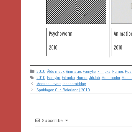
Psychoworm
Animation
2010
2010
Categories
2010
,
Âlde meuk
,
Animatie
,
Famylje
,
Filmpke
,
Humor
,
Poë
Tags
2010
,
Famylje
,
Filmpke
,
Humor
,
JibJab
,
Memmedei
,
Moede
Maasboulevard, hedenmiddag
Spuidagen Oud-Beierland | 2010
Subscribe