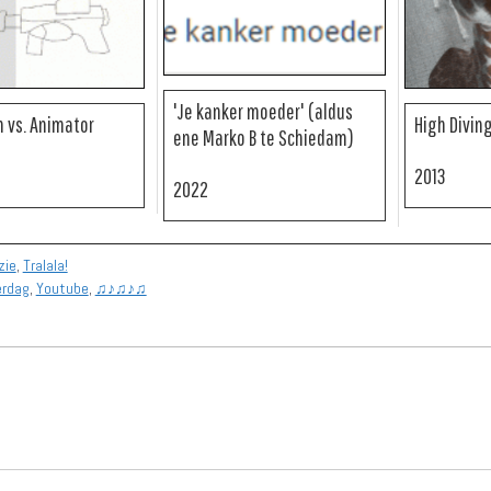
'Je kanker moeder' (aldus
 vs. Animator
High Diving
ene Marko B te Schiedam)
2013
2022
zie
,
Tralala!
rdag
,
Youtube
,
♫♪♫♪♫