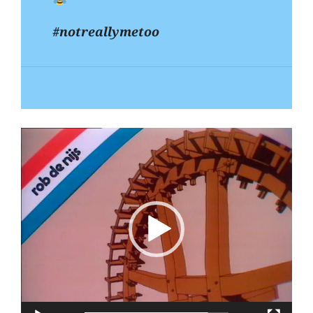
#notreallymetoo
Fideo
spiler