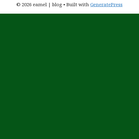
© 2026 eamel | blog
• Built with
GeneratePress