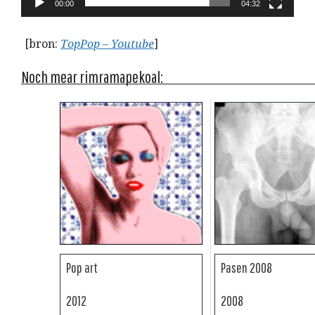
00:00
04:32
[bron:
TopPop – Youtube
]
Noch mear rimramapekoal:
Pop art
Pasen 2008
2012
2008