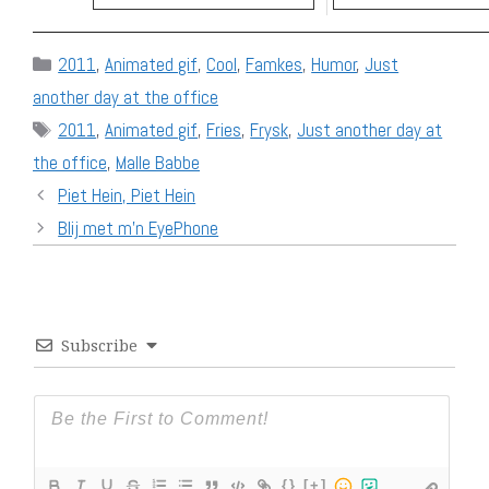
Categories
2011
,
Animated gif
,
Cool
,
Famkes
,
Humor
,
Just
another day at the office
Tags
2011
,
Animated gif
,
Fries
,
Frysk
,
Just another day at
the office
,
Malle Babbe
Piet Hein, Piet Hein
Blij met m'n EyePhone
Subscribe
{}
[+]