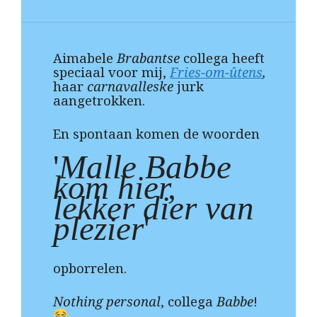
imabele
Brabantse
collega heeft
A
speciaal voor mij,
Fries-om-ûtens
,
haar
carnavalleske
jurk
aangetrokken.
En spontaan komen de woorden
'
Malle Babbe
kom hier,
lekker dier van
plezier
'
opborrelen.
Nothing personal
, collega
Babbe
!