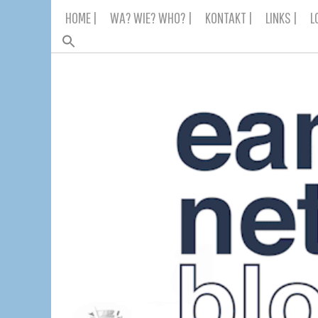
Skip
HOME |
WA? WIE? WHO? |
KONTAKT |
LINKS |
L
to
content