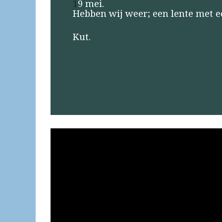
9 mei.
1
Hebben wij weer; een lente met e
Kut.