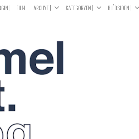
OGIN |
FILM |
ARCHYF |
KATEGORYEN |
BLÊDSIDEN |