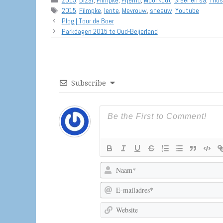
Tags
2015
,
Filmpke
,
lente
,
Mevrouw
,
sneeuw
,
Youtube
Plog | Tour de Boer
Parkdagen 2015 te Oud-Beijerland
Subscribe