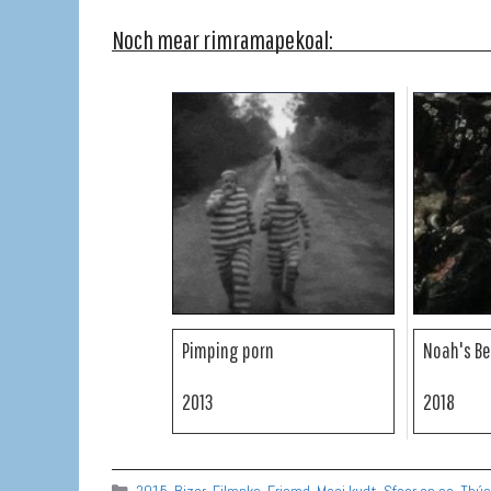
Noch mear rimramapekoal:
Pimping porn
Noah's B
2013
2018
Categories
2015
,
Bizar
,
Filmpke
,
Frjemd
,
Mooi kudt
,
Sfeer en sa
,
Thús