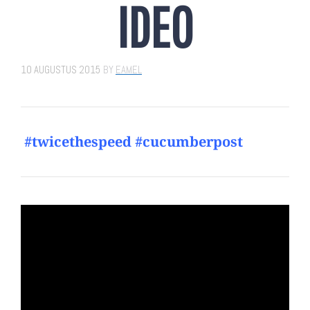
IDEO
10 AUGUSTUS 2015
BY
EAMEL
#twicethespeed #cucumberpost