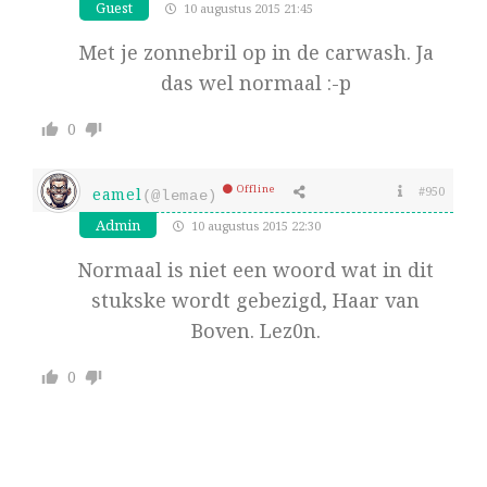
Guest
10 augustus 2015 21:45
Met je zonnebril op in de carwash. Ja
das wel normaal :-p
0
Offline
#950
eamel
(@lemae)
Admin
10 augustus 2015 22:30
Normaal is niet een woord wat in dit
stukske wordt gebezigd, Haar van
Boven. Lez0n.
0