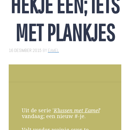
HEKJE ÉÉN; IETS
MET PLANKJES
16 DESIMBER 2015
BY
EAMEL
U
it de serie '
Klussen met Eamel
'
vandaag; een nieuw #-je.
Valt verder weinig over te