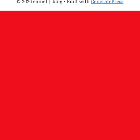
© 2026 eamel | blog
• Built with
GeneratePress