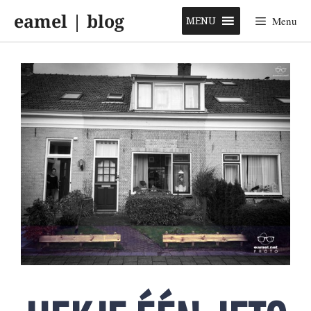
Skip
eamel | blog
to
MENU
Menu
content