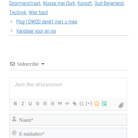
Doormanstraat
,
Klusse mei Durk
,
Kunsdt
,
Oud-Beijerland
,
Technyk
,
Wier bard
Plog | DWDD denkt met u mee
Vandaag voor en na
Subscribe
{}
[+]
N
a
E
a