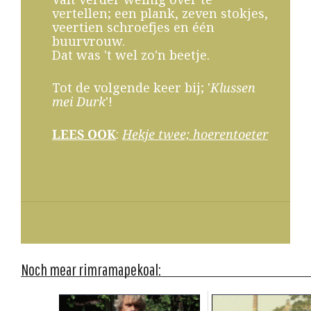
vertellen; een plank, zeven stokjes,
veertien schroefjes en één
buurvrouw.
Dat was 't wel zo'n beetje.
Tot de volgende keer bij; '
Klussen
mei Durk
'!
LEES OOK
:
Hekje twee; hoerentoeter
Noch mear rimramapekoal: