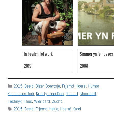
In bealch fol wurk
Simmer yn 'e hasses
2015
2008
Categories
2015
,
Beeld
,
Bizar
,
Boartsje
,
Frjemd
,
Hoera!
,
Humor
,
Klusse mei Durk
,
Kreatyf mei Durk
,
Kunsdt
,
Mooi kudt
,
Technyk
,
Thús
,
Wier bard
,
Zucht
Tags
2015
,
Beeld
,
Frjemd
,
hekje
,
Hoera!
,
Karel