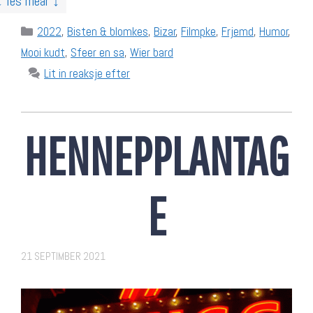
↓ lês mear ↓
Categories
2022
,
Bisten & blomkes
,
Bizar
,
Filmpke
,
Frjemd
,
Humor
,
Mooi kudt
,
Sfeer en sa
,
Wier bard
Lit in reaksje efter
HENNEPPLANTAG
E
21 SEPTIMBER 2021