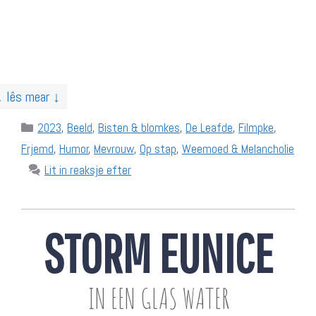
↓ lês mear ↓
Categories
2023
,
Beeld
,
Bisten & blomkes
,
De Leafde
,
Filmpke
,
Frjemd
,
Humor
,
Mevrouw
,
Op stap
,
Weemoed & Melancholie
Lit in reaksje efter
STORM EUNICE
IN EEN GLAS WATER