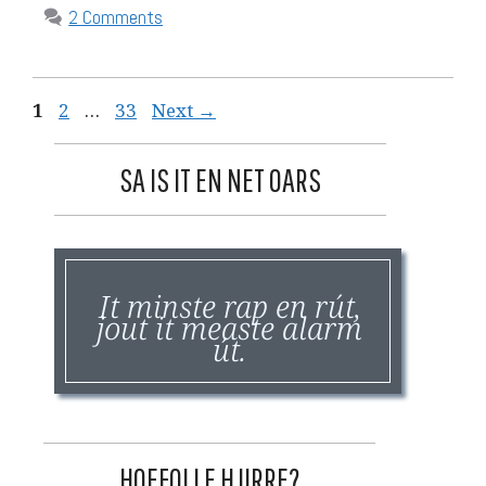
2 Comments
Page
Page
Page
1
2
…
33
Next
→
SA IS IT EN NET OARS
It minste rap en rút,
jout it measte alarm
út.
HOEFOLLE HJIRRE?