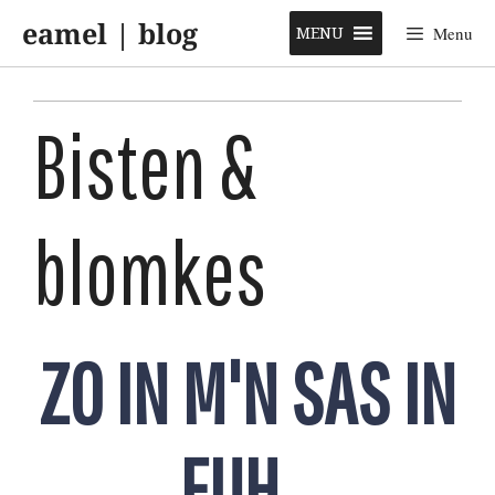
Skip
eamel | blog
to
MENU
Menu
content
Bisten &
blomkes
ZO IN M'N SAS IN
EUH…