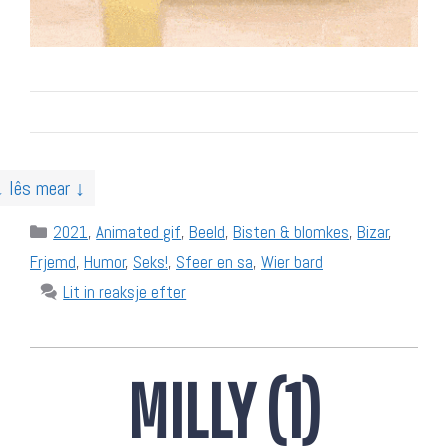
↓ lês mear ↓
Categories
2021
,
Animated gif
,
Beeld
,
Bisten & blomkes
,
Bizar
,
Frjemd
,
Humor
,
Seks!
,
Sfeer en sa
,
Wier bard
Lit in reaksje efter
MILLY (1)