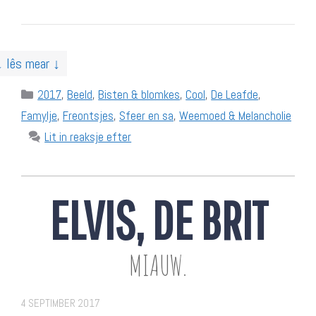
↓ lês mear ↓
Categories
2017
,
Beeld
,
Bisten & blomkes
,
Cool
,
De Leafde
,
Famylje
,
Freontsjes
,
Sfeer en sa
,
Weemoed & Melancholie
Lit in reaksje efter
ELVIS, DE BRIT
MIAUW.
4 SEPTIMBER 2017