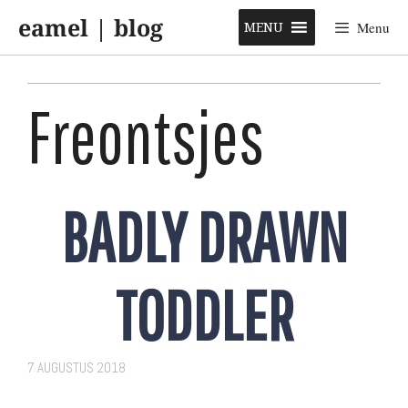
Skip
eamel | blog
to
MENU
Menu
content
Freontsjes
BADLY DRAWN
TODDLER
7 AUGUSTUS 2018