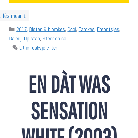
↓ lês mear ↓
Categories
2017
,
Bisten & blomkes
,
Cool
,
Famkes
,
Freontsjes
,
Galerij
,
Op stap
,
Sfeer en sa
Lit in reaksje efter
EN DÀT WAS
SENSATION
WHITE (2003)