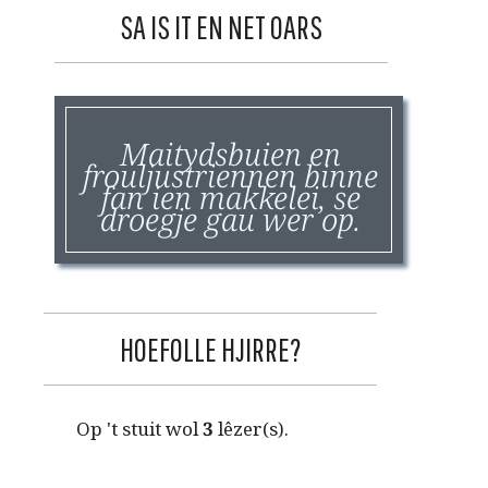
SA IS IT EN NET OARS
Maitydsbuien en
frouljustriennen binne
fan ien makkelei, se
droegje gau wer op.
HOEFOLLE HJIRRE?
Op 't stuit wol
3
lêzer(s).