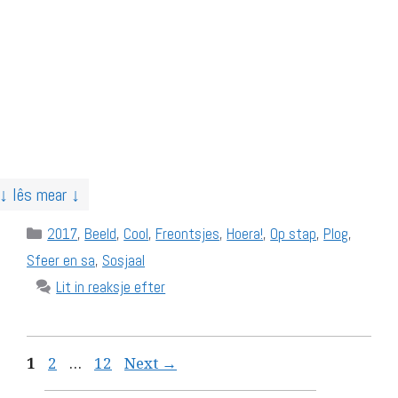
↓ lês mear ↓
Categories
2017
,
Beeld
,
Cool
,
Freontsjes
,
Hoera!
,
Op stap
,
Plog
,
Sfeer en sa
,
Sosjaal
Lit in reaksje efter
Page
Page
Page
1
2
…
12
Next
→