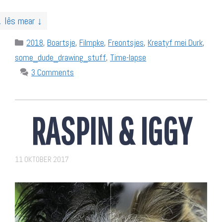
↓ lês mear ↓
Categories
2018
,
Boartsje
,
Filmpke
,
Freontsjes
,
Kreatyf mei Durk
,
some_dude_drawing_stuff
,
Time-lapse
3 Comments
RASPIN & IGGY
11 OKTOBER 2017