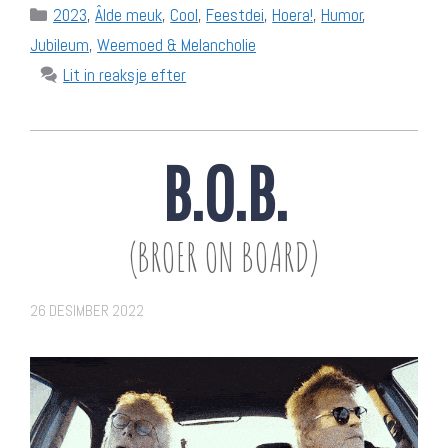
Categories
2023
,
Âlde meuk
,
Cool
,
Feestdei
,
Hoera!
,
Humor
,
Jubileum
,
Weemoed & Melancholie
Lit in reaksje efter
B.O.B.
(BROER ON BOARD)
26 DESIMBER 2022