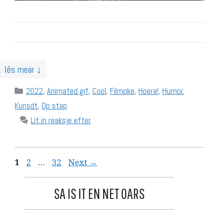
↓ lês mear ↓
Categories
2022
,
Animated gif
,
Cool
,
Filmpke
,
Hoera!
,
Humor
,
Kunsdt
,
Op stap
Lit in reaksje efter
Page
Page
Page
1
2
…
32
Next
→
SA IS IT EN NET OARS