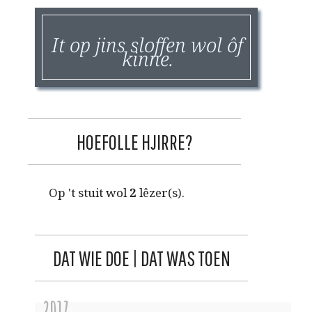
It op jins sloffen wol ôf
kinne.
HOEFOLLE HJIRRE?
Op 't stuit wol
2
lêzer(s).
DAT WIE DOE | DAT WAS TOEN
2017