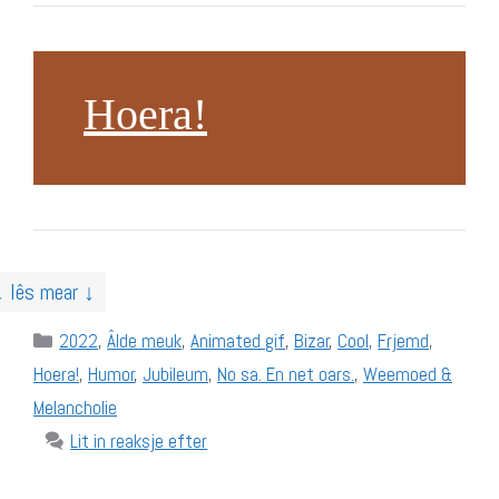
Hoera!
↓ lês mear ↓
Categories
2022
,
Âlde meuk
,
Animated gif
,
Bizar
,
Cool
,
Frjemd
,
Hoera!
,
Humor
,
Jubileum
,
No sa. En net oars.
,
Weemoed &
Melancholie
Lit in reaksje efter