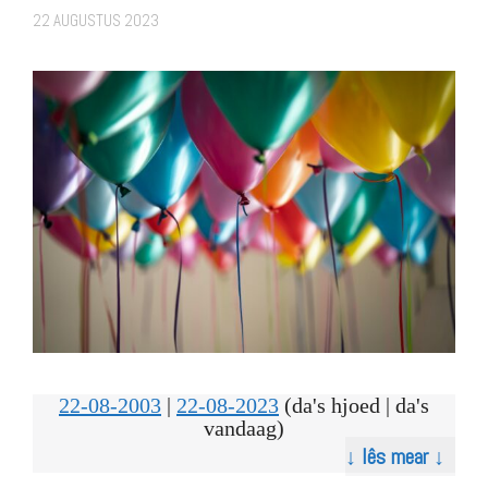
22 AUGUSTUS 2023
22-08-2003
|
22-08-2023
(da's hjoed | da's
vandaag)
↓ lês mear ↓