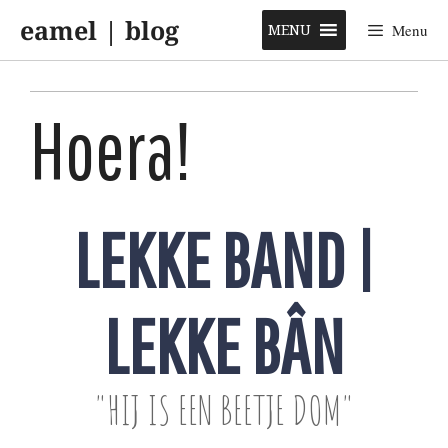
Skip
eamel | blog
to
MENU
Menu
content
Hoera!
LEKKE BAND |
LEKKE BÂN
"HIJ IS EEN BEETJE DOM"