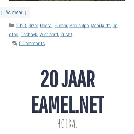
↓ lês mear ↓
Categories
2023
,
Bizar
,
Hoera!
,
Humor
,
Mea culpa
,
Mooi kudt
,
Op
stap
,
Technyk
,
Wier bard
,
Zucht
5 Comments
20 JAAR
EAMEL.NET
HOERA.