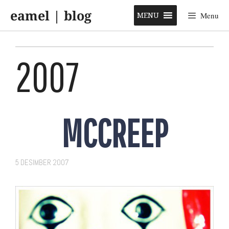
Skip
eamel | blog
to
MENU
Menu
content
2007
MCCREEP
5 DESIMBER 2007