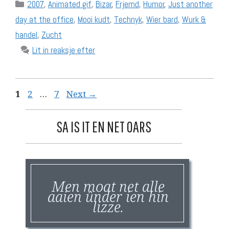
Categories
2007
,
Animated gif
,
Bizar
,
Frjemd
,
Humor
,
Just another
day at the office
,
Mooi kudt
,
Technyk
,
Wier bard
,
Wurk &
handel
,
Zucht
Lit in reaksje efter
Page
Page
Page
1
2
…
7
Next
→
SA IS IT EN NET OARS
Men moat net alle
aaien ûnder ien hin
lizze.