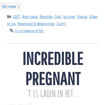
↓ lês mear ↓
Categories
2007
,
Âlde meuk
,
Bledside
,
Cool
,
Op stap
,
Poëzie
,
Sfeer
en sa
,
Weemoed & Melancholie
,
Zucht
Lit in reaksje efter
INCREDIBLE
PREGNANT
'T IS GROEN EN HET ...