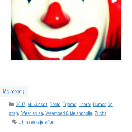
↓ lês mear ↓
Categories
2007
,
A6 Kunsdt
,
Beeld
,
Frjemd
,
Hoera!
,
Humor
,
Op
stap
,
Sfeer en sa
,
Weemoed & Melancholie
,
Zucht
Lit in reaksje efter