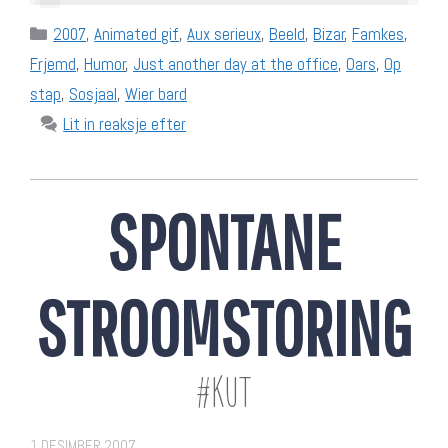
Categories
2007
,
Animated gif
,
Aux serieux
,
Beeld
,
Bizar
,
Famkes
,
Frjemd
,
Humor
,
Just another day at the office
,
Oars
,
Op
stap
,
Sosjaal
,
Wier bard
Lit in reaksje efter
SPONTANE
STROOMSTORING
#KUT
1 DESIMBER 2007