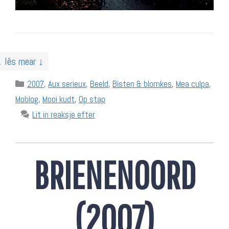
↓ lês mear ↓
Categories
2007
,
Aux serieux
,
Beeld
,
Bisten & blomkes
,
Mea culpa
,
Moblog
,
Mooi kudt
,
Op stap
Lit in reaksje efter
BRIENENOORD
(2007)