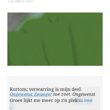
1 DESIMBER 2007
Kortom; verwarring is mijn deel.
Ongewenst Zwanger
me reet.
Ongewenst
↓ lês mear
Groen
lijkt me meer op z'n plek…
↓