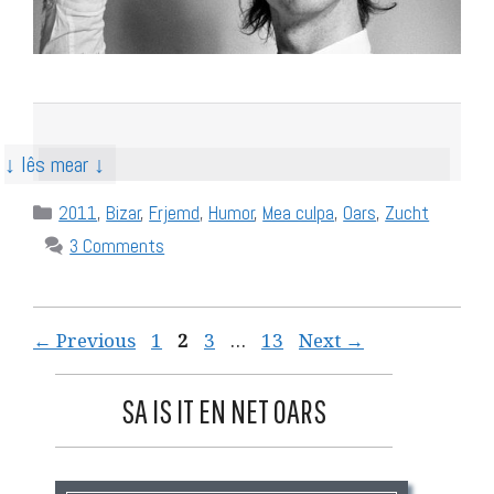
↓ lês mear ↓
Categories
2011
,
Bizar
,
Frjemd
,
Humor
,
Mea culpa
,
Oars
,
Zucht
3 Comments
Page
Page
Page
Page
←
Previous
1
2
3
…
13
Next
→
SA IS IT EN NET OARS