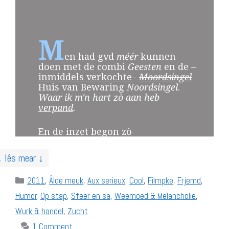
M
en had gvd
méér
kunnen
doen met de combi
Geesten
en de –
inmiddels
verkochte
–
Moordsingel
Huis van Bewaring
Noordsingel
.
Waar ik m'n hart zò aan heb
verpand
.
En de inzet begon zò
↓ lês mear ↓
Categories
2011
,
Âlde meuk
,
Aux serieux
,
Cool
,
Filmpke
,
Frjemd
,
Humor
,
Op stap
,
Sfeer en sa
,
Weemoed & Melancholie
,
Wurk & handel
,
Zucht
1 Comment