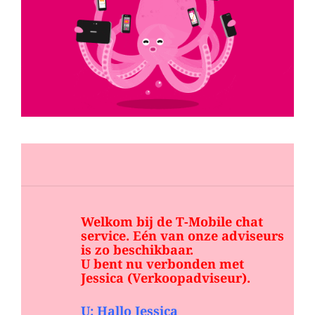
Welkom bij de T-Mobile chat
service. Eén van onze adviseurs
is zo beschikbaar.
U bent nu verbonden met
Jessica (Verkoopadviseur).
U: Hallo Jessica