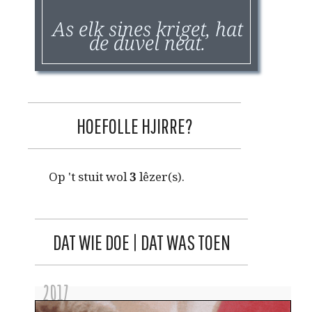
As elk sines kriget, hat
de duvel neat.
HOEFOLLE HJIRRE?
Op 't stuit wol
3
lêzer(s).
DAT WIE DOE | DAT WAS TOEN
2017