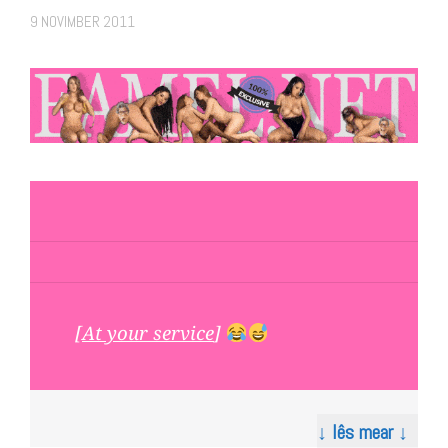
9 NOVIMBER 2011
[
At your service
]
↓ lês mear ↓