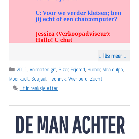
U: Voor we verder kletsen; ben
jij echt of een chatcomputer?
Jessica (Verkoopadviseur):
Hallo! U chat
↓ lês mear ↓
Categories
2011
,
Animated gif
,
Bizar
,
Frjemd
,
Humor
,
Mea culpa
,
Mooi kudt
,
Sosjaal
,
Technyk
,
Wier bard
,
Zucht
Lit in reaksje efter
DE MAN ACHTER