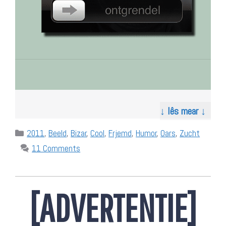
↓ lês mear ↓
Categories
2011
,
Beeld
,
Bizar
,
Cool
,
Frjemd
,
Humor
,
Oars
,
Zucht
11 Comments
[ADVERTENTIE]