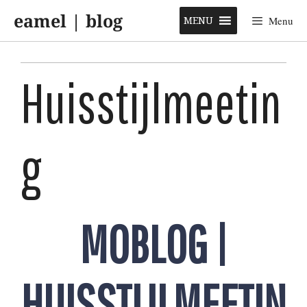
Skip
eamel | blog
to
MENU
Menu
content
Huisstijlmeetin
g
MOBLOG |
HUISSTIJLMEETIN