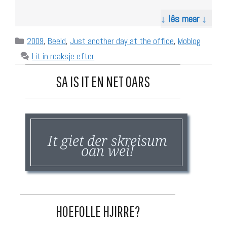
↓ lês mear ↓
Categories
2009
,
Beeld
,
Just another day at the office
,
Moblog
Lit in reaksje efter
SA IS IT EN NET OARS
It giet der skreisum
oan wei!
HOEFOLLE HJIRRE?