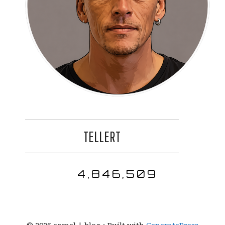
TELLERT
4,846,509
© 2026 eamel | blog
• Built with
GeneratePress