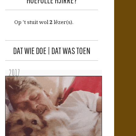
Op 't stuit wol
2
lêzer(s).
DAT WIE DOE | DAT WAS TOEN
2017