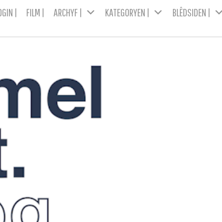
OGIN |
FILM |
ARCHYF |
KATEGORYEN |
BLÊDSIDEN |