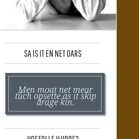
SA IS IT EN NET OARS
Men moat net mear
tûch opsette as it skip
drage kin.
HOEFOLLE HJIRRE?