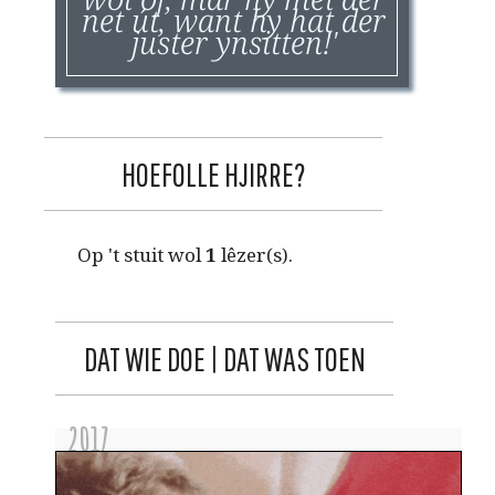
net út, want hy hat der
juster ynsitten!'
HOEFOLLE HJIRRE?
Op 't stuit wol
1
lêzer(s).
DAT WIE DOE | DAT WAS TOEN
2017