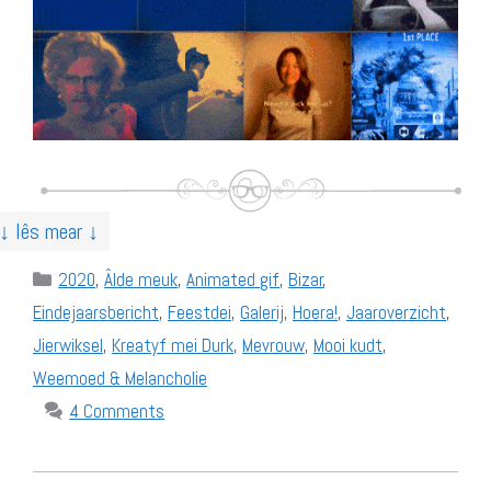
↓ lês mear ↓
Categories
2020
,
Âlde meuk
,
Animated gif
,
Bizar
,
Eindejaarsbericht
,
Feestdei
,
Galerij
,
Hoera!
,
Jaaroverzicht
,
Jierwiksel
,
Kreatyf mei Durk
,
Mevrouw
,
Mooi kudt
,
Weemoed & Melancholie
4 Comments