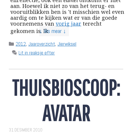
elfreflectie; ook een
eamel
ontkomt er niet
aan. Hoewel ik niet zo van het terug- en
vooruitblikken ben is 't misschien wel even
aardig om te kijken wat er van die goede
voornemens van
vorig jaar
terecht
↓ lês mear ↓
gekomen is. Ik
Categories
2012
,
Jaaroverzicht
,
Jierwiksel
Lit in reaksje efter
THUISBIOSCOOP:
AVATAR
31 DESIMBER 2010