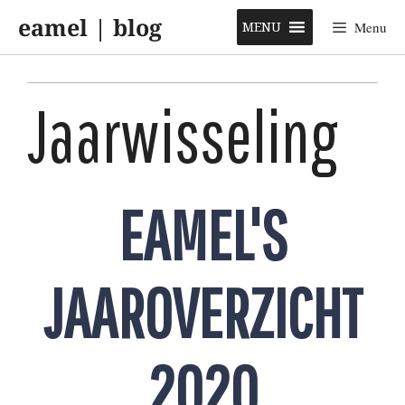
Skip
eamel | blog
to
MENU
Menu
content
Jaarwisseling
EAMEL'S
JAAROVERZICHT
2020