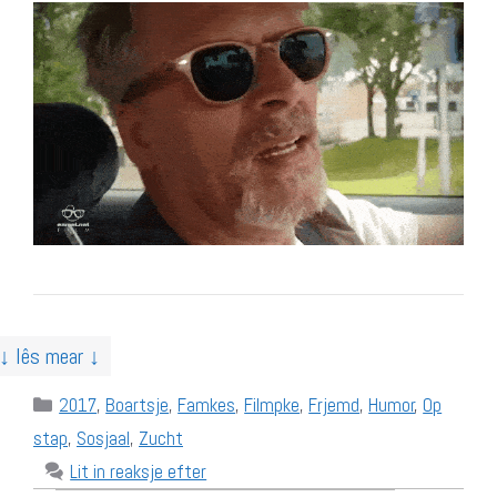
↓ lês mear ↓
Categories
2017
,
Boartsje
,
Famkes
,
Filmpke
,
Frjemd
,
Humor
,
Op
stap
,
Sosjaal
,
Zucht
Lit in reaksje efter