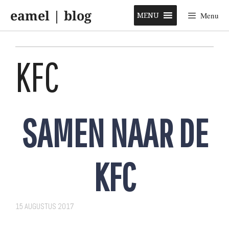
Skip
eamel | blog
to
MENU
Menu
content
KFC
SAMEN NAAR DE
KFC
15 AUGUSTUS 2017