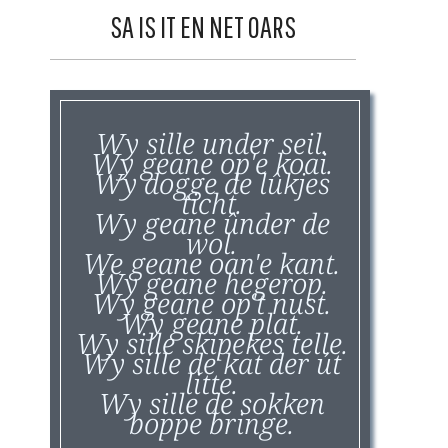
SA IS IT EN NET OARS
Wy sille under seil.
Wy geane op'e koai.
Wy dogge de lûkjes
ticht.
Wy geane ûnder de
wol.
We geane oan'e kant.
Wy geane hegerop.
Wy geane op't nust.
Wy geane plat.
Wy sille skipekes telle.
Wy sille de kat der út
litte.
Wy sille de sokken
boppe bringe.