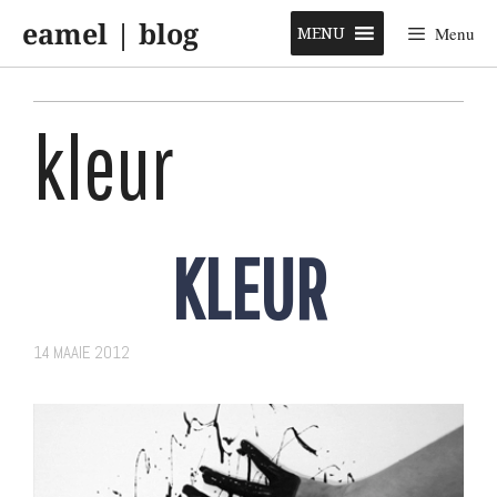
Skip
eamel | blog
to
MENU
Menu
content
kleur
KLEUR
14 MAAIE 2012