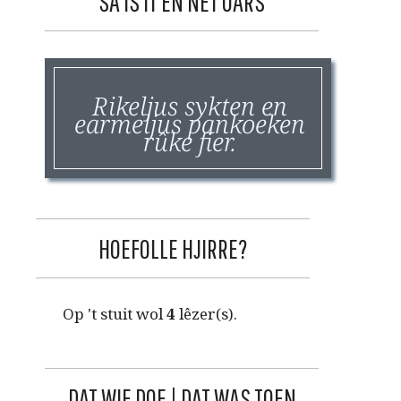
SA IS IT EN NET OARS
Rikeljus sykten en
earmeljus pankoeken
rûke fier.
HOEFOLLE HJIRRE?
Op 't stuit wol
4
lêzer(s).
DAT WIE DOE | DAT WAS TOEN