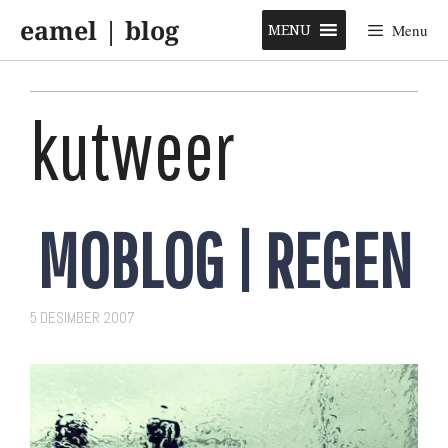
Skip
eamel | blog
to
MENU
Menu
content
kutweer
MOBLOG | REGEN
5 DESIMBER 2007