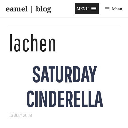
Skip
eamel | blog
to
MENU
Menu
content
lachen
SATURDAY
CINDERELLA
13 JULY 2008