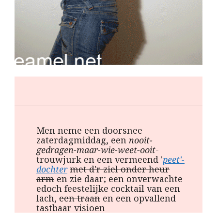
M
en neme een doorsnee
zaterdagmiddag, een
nooit-
gedragen-maar-wie-weet-ooit
-
trouwjurk en een vermeend '
peet'-
dochter
met d'r ziel onder heur
arm
en zie daar; een onverwachte
edoch feestelijke cocktail van een
lach,
een traan
en een opvallend
tastbaar visioen