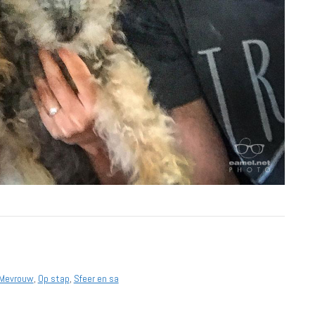
Mevrouw
,
Op stap
,
Sfeer en sa