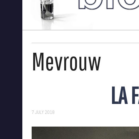
Mevrouw
LA 
7 JULY 2018