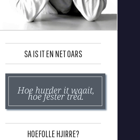
SA IS IT EN NET OARS
Hoe hurder it waait,
hoe fêster trêd.
HOEFOLLE HJIRRE?