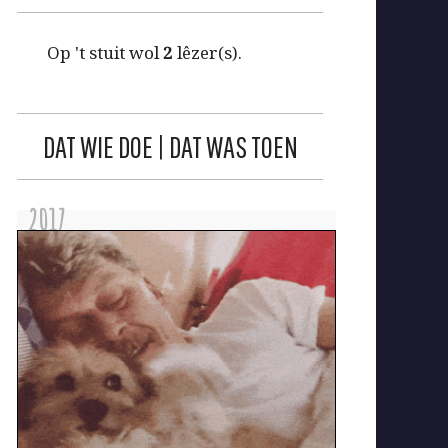
Op 't stuit wol
2
lêzer(s).
DAT WIE DOE | DAT WAS TOEN
2017