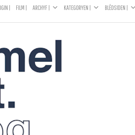
OGIN |
FILM |
ARCHYF |
KATEGORYEN |
BLÊDSIDEN |