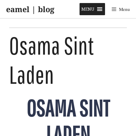
Skip
eamel | blog
to
MENU
Menu
content
Osama Sint
Laden
OSAMA SINT
LADEN