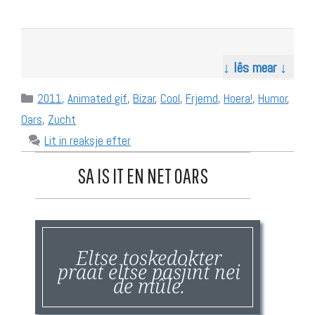
↓ lês mear ↓
Categories
2011
,
Animated gif
,
Bizar
,
Cool
,
Frjemd
,
Hoera!
,
Humor
,
Oars
,
Zucht
Lit in reaksje efter
SA IS IT EN NET OARS
Eltse toskedokter
praat eltse pasjint nei
de mûle.