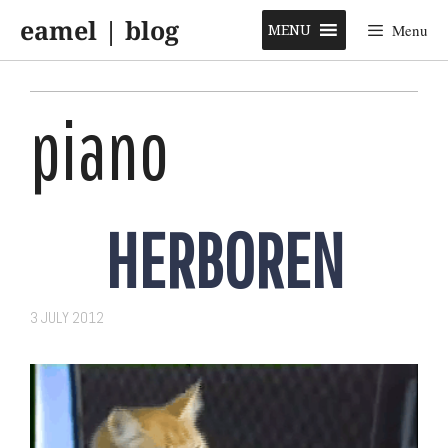
Skip
eamel | blog
to
MENU
Menu
content
piano
HERBOREN
3 JULY 2012