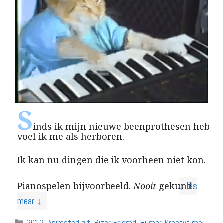
S
inds ik mijn nieuwe beenprothesen heb
voel ik me als herboren.
Ik kan nu dingen die ik voorheen niet kon.
↓ lês
Pianospelen bijvoorbeeld.
Nooit
gekund.
mear ↓
Categories
2012
,
Animated gif
,
Bizar
,
Frjemd
,
Humor
,
Kreatyf mei