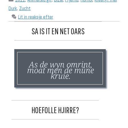
Durk
,
Zucht
Lit in reaksje efter
SA IS IT EN NET OARS
As de wyn omrint,
moat men de mûne
kruie.
HOEFOLLE HJIRRE?