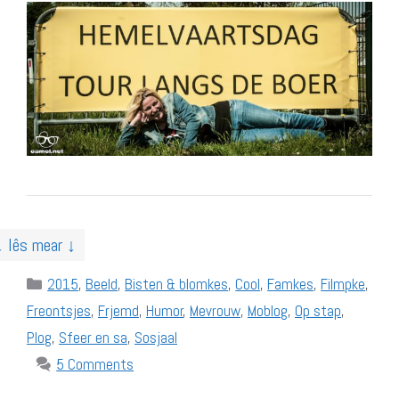
↓ lês mear ↓
Categories
2015
,
Beeld
,
Bisten & blomkes
,
Cool
,
Famkes
,
Filmpke
,
Freontsjes
,
Frjemd
,
Humor
,
Mevrouw
,
Moblog
,
Op stap
,
Plog
,
Sfeer en sa
,
Sosjaal
5 Comments