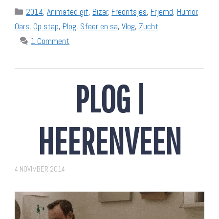
Categories
2014
,
Animated gif
,
Bizar
,
Freontsjes
,
Frjemd
,
Humor
,
Oars
,
Op stap
,
Plog
,
Sfeer en sa
,
Vlog
,
Zucht
1 Comment
PLOG |
HEERENVEEN
4 NOVIMBER 2014