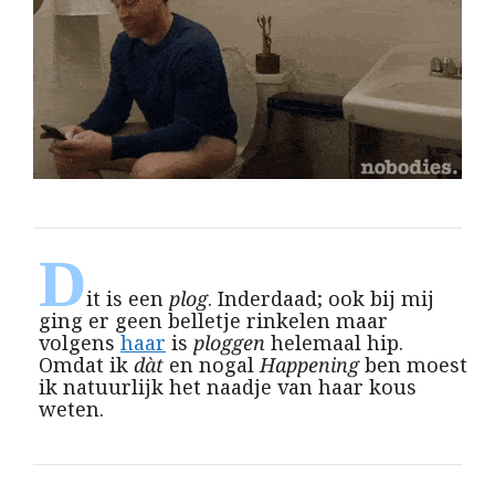
D
it is een
plog
. Inderdaad; ook bij mij
ging er geen belletje rinkelen maar
volgens
haar
is
ploggen
helemaal hip.
Omdat ik
dàt
en nogal
Happening
ben moest
ik natuurlijk het naadje van haar kous
weten.