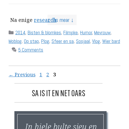
↓ lês mear ↓
Na enige
research
Categories
2014
,
Bisten & blomkes
,
Filmpke
,
Humor
,
Mevrouw
,
Moblog
,
Op stap
,
Plog
,
Sfeer en sa
,
Sosjaal
,
Vlog
,
Wier bard
5 Comments
Page
Page
Page
←
Previous
1
2
3
SA IS IT EN NET OARS
In hiele bulte sjeu en