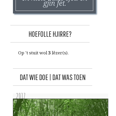
gjin fet.
HOEFOLLE HJIRRE?
Op 't stuit wol
3
lêzer(s).
DAT WIE DOE | DAT WAS TOEN
2017