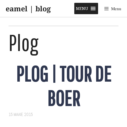
Skip
eamel | blog
to
MENU
Menu
content
Plog
PLOG | TOUR DE
BOER
15 MAAIE 2015