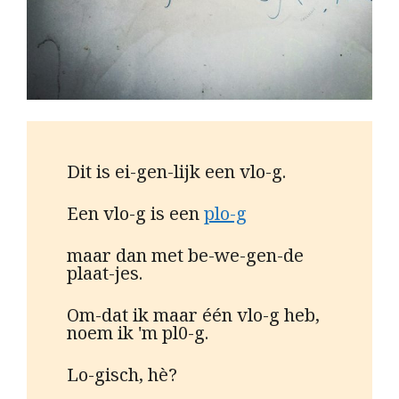
D
it is ei-gen-lijk een vlo-g.
Een vlo-g is een
plo-g
maar dan met be-we-gen-de
plaat-jes.
Om-dat ik maar één vlo-g heb,
noem ik 'm pl0-g.
Lo-gisch, hè?