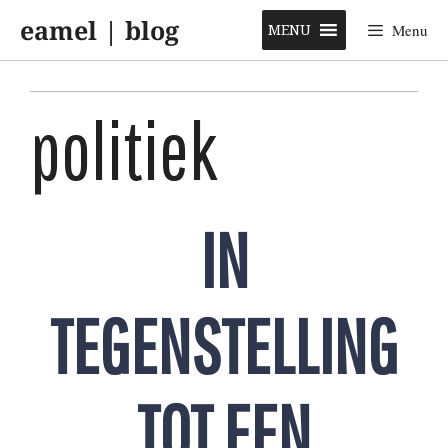
Skip
eamel | blog
to
MENU
Menu
content
politiek
IN
TEGENSTELLING
TOT EEN