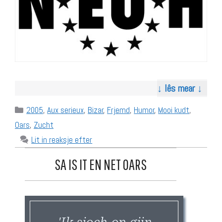
↓ lês mear ↓
Categories
2005
,
Aux serieux
,
Bizar
,
Frjemd
,
Humor
,
Mooi kudt
,
Oars
,
Zucht
Lit in reaksje efter
SA IS IT EN NET OARS
'Ik sjoch op gjin