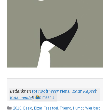
Bedankt en
tot nooit weer ziens
, '
Raar Kapsel
'
↓ lês mear ↓
Balkenende
!
Categories
2010
,
Beeld
,
Bizar
,
Feestdei
,
Frjemd
,
Humor
,
Wier bard