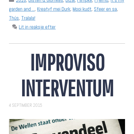
2018
,
Bisten & blomkes
,
Bizar
,
Filmpke
,
Frjemd
,
It's my
garden and ...
,
Kreatyf mei Durk
,
Mooi kudt
,
Sfeer en sa
,
Thús
,
Tralala!
Lit in reaksje efter
IMPROVISO
INTERVENTUM
4 SEPTIMBER 2015