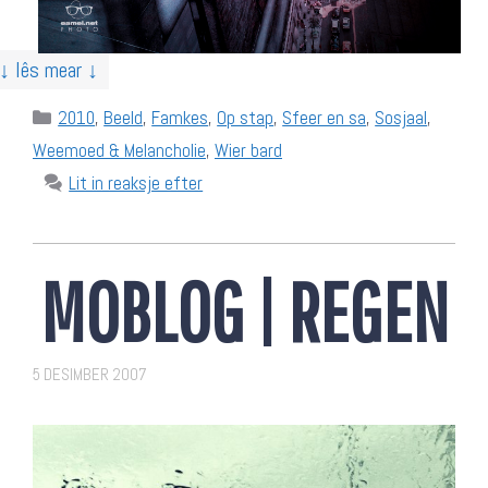
↓ lês mear ↓
Categories
2010
,
Beeld
,
Famkes
,
Op stap
,
Sfeer en sa
,
Sosjaal
,
Weemoed & Melancholie
,
Wier bard
Lit in reaksje efter
MOBLOG | REGEN
5 DESIMBER 2007