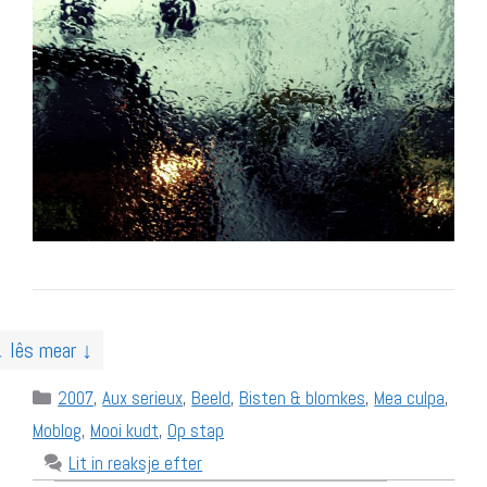
↓ lês mear ↓
Categories
2007
,
Aux serieux
,
Beeld
,
Bisten & blomkes
,
Mea culpa
,
Moblog
,
Mooi kudt
,
Op stap
Lit in reaksje efter