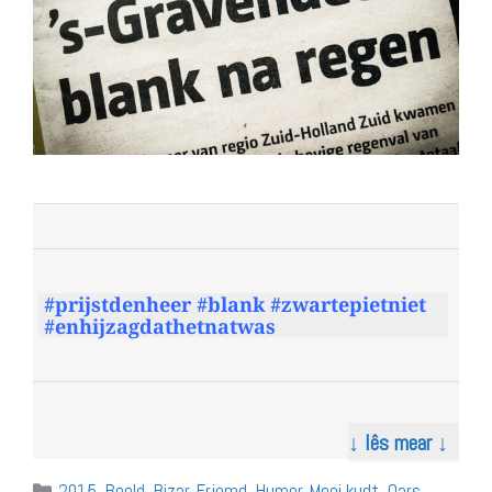
#prijstdenheer #blank #zwartepietniet
#enhijzagdathetnatwas
↓ lês mear ↓
Categories
2015
,
Beeld
,
Bizar
,
Frjemd
,
Humor
,
Mooi kudt
,
Oars
,