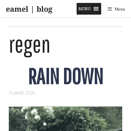
Skip
eamel | blog
to
MENU
Menu
content
regen
RAIN DOWN
31 MAAIE 2018