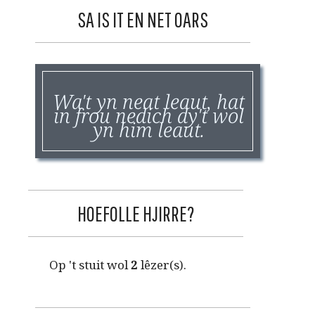
SA IS IT EN NET OARS
Wa't yn neat leaut, hat
in frou nedich dy't wol
yn him leaut.
HOEFOLLE HJIRRE?
Op 't stuit wol
2
lêzer(s).