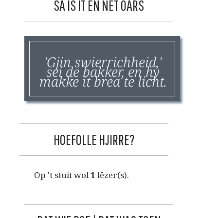
SA IS IT EN NET OARS
'Gjin swierrichheid,'
sei de bakker, en hy
makke it brea te licht.
HOEFOLLE HJIRRE?
Op 't stuit wol
1
lêzer(s).