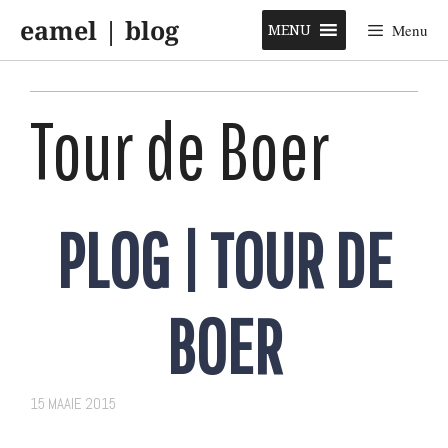
Skip
eamel | blog
to
MENU
Menu
content
Tour de Boer
PLOG | TOUR DE
BOER
15 MAAIE 2015