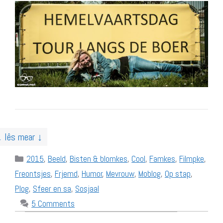
↓ lês mear ↓
Categories
2015
,
Beeld
,
Bisten & blomkes
,
Cool
,
Famkes
,
Filmpke
,
Freontsjes
,
Frjemd
,
Humor
,
Mevrouw
,
Moblog
,
Op stap
,
Plog
,
Sfeer en sa
,
Sosjaal
5 Comments