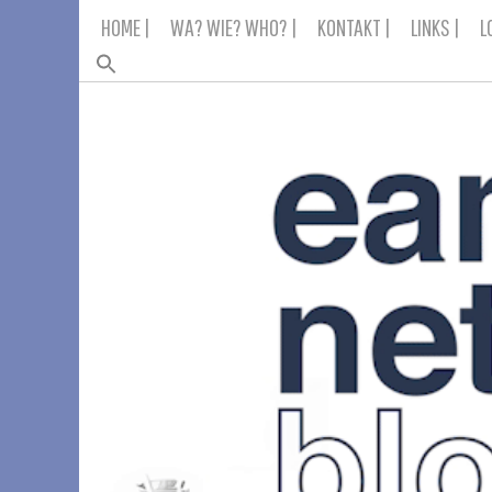
Skip
HOME |
WA? WIE? WHO? |
KONTAKT |
LINKS |
L
to
content