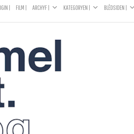
OGIN |
FILM |
ARCHYF |
KATEGORYEN |
BLÊDSIDEN |