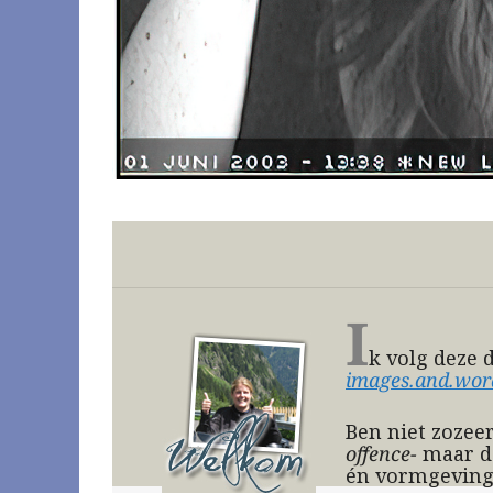
I
k volg deze d
images.and.wor
Ben niet zozeer
offence-
maar de
én vormgeving;