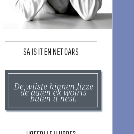
SA IS IT EN NET OARS
De wiiste hinnen lizze
de aaien ek wolris
bûten it nèst.
HOEFOLLE HJIRRE?