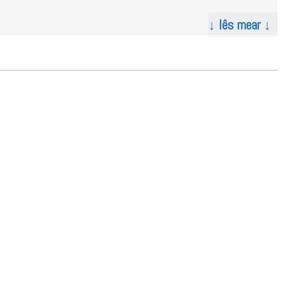
↓ lês mear ↓