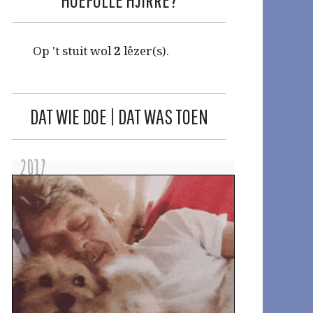
Op 't stuit wol
2
lêzer(s).
DAT WIE DOE | DAT WAS TOEN
2017