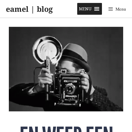
Skip
eamel | blog
to
MENU
Menu
content