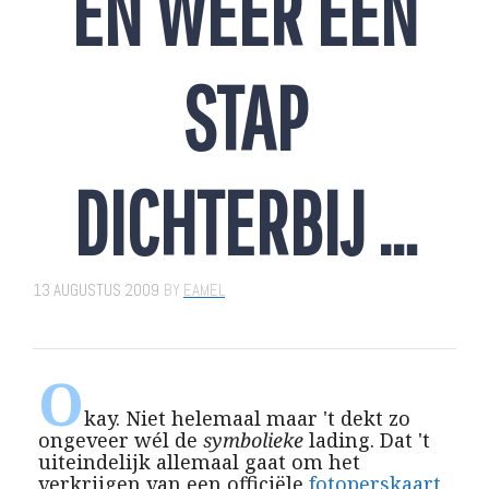
EN WEER EEN
STAP
DICHTERBIJ …
13 AUGUSTUS 2009
BY
EAMEL
O
kay. Niet helemaal maar 't dekt zo
ongeveer wél de
symbolieke
lading. Dat 't
uiteindelijk allemaal gaat om het
verkrijgen van een officiële
fotoperskaart
,