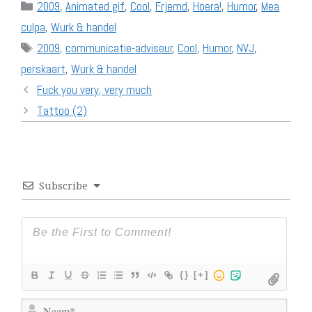
Categories
2009
,
Animated gif
,
Cool
,
Frjemd
,
Hoera!
,
Humor
,
Mea
culpa
,
Wurk & handel
Tags
2009
,
communicatie-adviseur
,
Cool
,
Humor
,
NVJ
,
perskaart
,
Wurk & handel
Fuck you very, very much
Tattoo (2)
Subscribe
{}
[+]
N