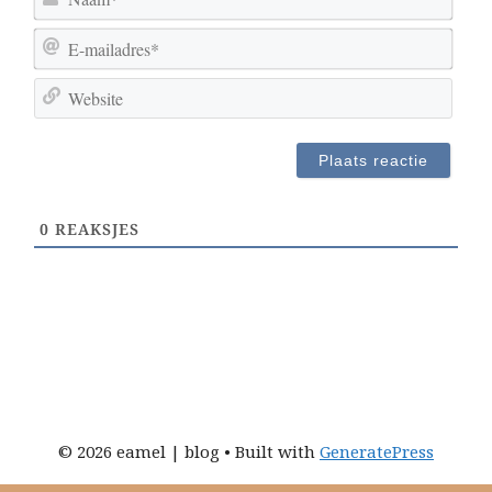
a
E
a
-
m
W
m
*
e
a
b
i
s
l
i
a
t
d
0
REAKSJES
e
r
e
s
*
© 2026 eamel | blog
• Built with
GeneratePress