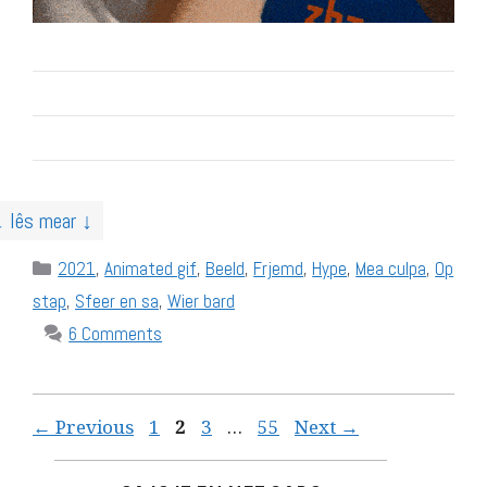
↓ lês mear ↓
Categories
2021
,
Animated gif
,
Beeld
,
Frjemd
,
Hype
,
Mea culpa
,
Op
stap
,
Sfeer en sa
,
Wier bard
6 Comments
Page
Page
Page
Page
←
Previous
1
2
3
…
55
Next
→