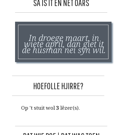
SA IS IT EN NET OARS
In droege maart, in
wiete april, dan giet it
de húsman nei syn wil.
HOEFOLLE HJIRRE?
Op 't stuit wol
3
lêzer(s).