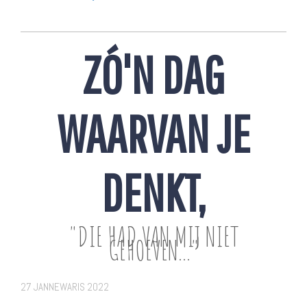
ZÓ'N DAG
WAARVAN JE
DENKT,
"DIE HAD VAN MIJ NIET
GEHOEVEN..."
27 JANNEWARIS 2022