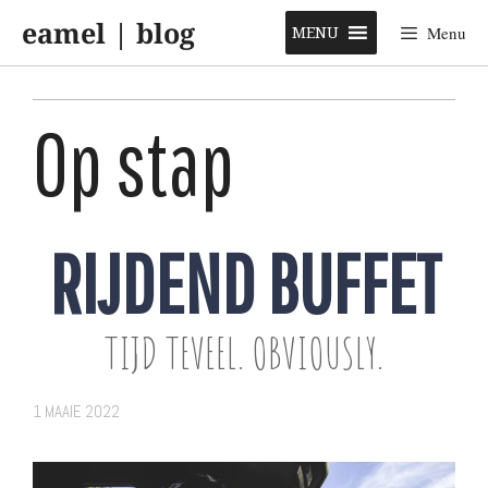
Skip
eamel | blog
to
MENU
Menu
content
Op stap
RIJDEND BUFFET
TIJD TEVEEL. OBVIOUSLY.
1 MAAIE 2022