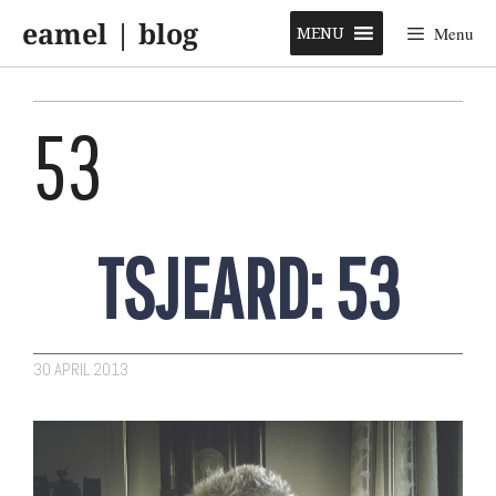
Skip
eamel | blog
to
MENU
Menu
content
53
TSJEARD: 53
30 APRIL 2013