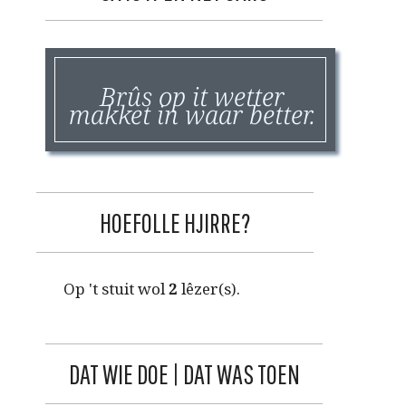
Brûs op it wetter
makket in waar better.
HOEFOLLE HJIRRE?
Op 't stuit wol
2
lêzer(s).
DAT WIE DOE | DAT WAS TOEN