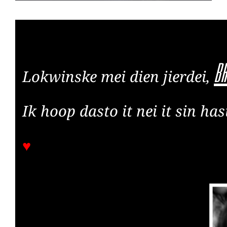
br
L
okwinske mei dien jierdei,
Ik hoop dasto it nei it sin has
♥