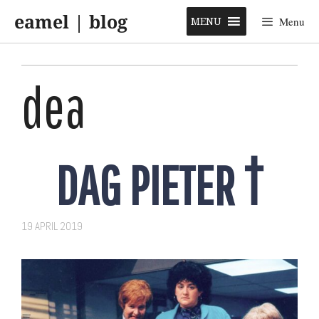
Skip
eamel | blog
to
MENU
Menu
content
dea
DAG PIETER †
19 APRIL 2019