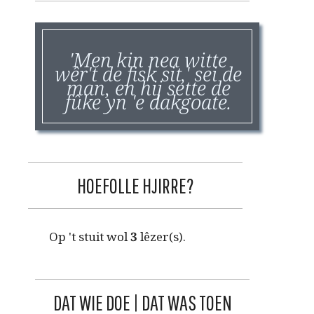
'Men kin nea witte
wêr't de fisk sit,' sei de
man, en hij sette de
fûke yn 'e dakgoate.
HOEFOLLE HJIRRE?
Op 't stuit wol
3
lêzer(s).
DAT WIE DOE | DAT WAS TOEN