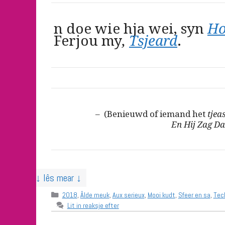
n doe wie hja wei, syn
Ho
Ferjou my
,
Tsjeard
.
– (Benieuwd of iemand het
tjea
En Hij Zag D
↓ lês mear ↓
Categories
2018
,
Âlde meuk
,
Aux serieux
,
Mooi kudt
,
Sfeer en sa
,
Tec
Lit in reaksje efter