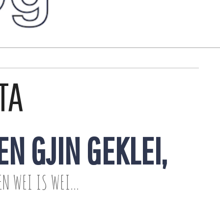
TA
EN GJIN GEKLEI,
EN WEI IS WEI...