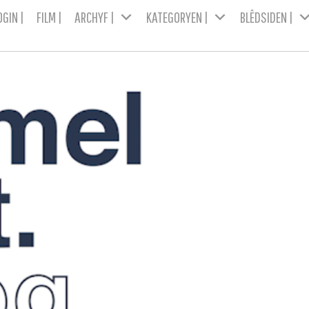
OGIN |
FILM |
ARCHYF |
KATEGORYEN |
BLÊDSIDEN |