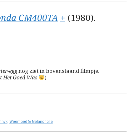
nda CM400TA
+
(1980).
ster-egg
nog ziet in bovenstaand filmpje.
at Het Goed Was
) –
hnyk
,
Weemoed & Melancholie