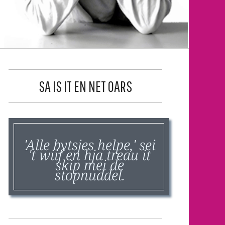
SA IS IT EN NET OARS
'Alle bytsjes helpe,' sei
't wiif en hja treau it
skip mei de
stopnuddel.