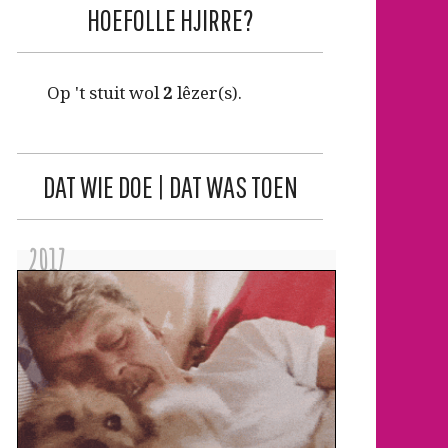
HOEFOLLE HJIRRE?
Op 't stuit wol
2
lêzer(s).
DAT WIE DOE | DAT WAS TOEN
2017