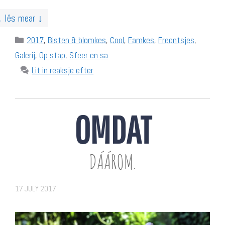
↓ lês mear ↓
Categories
2017
,
Bisten & blomkes
,
Cool
,
Famkes
,
Freontsjes
,
Galerij
,
Op stap
,
Sfeer en sa
Lit in reaksje efter
OMDAT
DÁÁROM.
17 JULY 2017