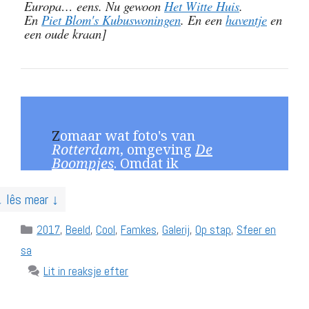
Europa… eens. Nu gewoon
Het Witte Huis
.
En
Piet Blom's Kubuswoningen
. En een
haventje
en
een oude kraan]
Z
omaar wat foto's van
Rotterdam
, omgeving
De
Boompjes
. Omdat ik
↓ lês mear ↓
Categories
2017
,
Beeld
,
Cool
,
Famkes
,
Galerij
,
Op stap
,
Sfeer en
sa
Lit in reaksje efter