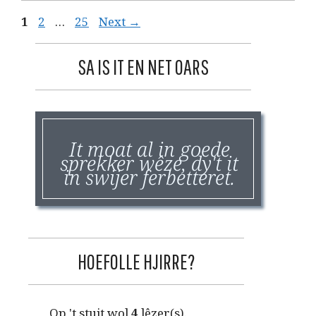
Page
Page
Page
1
2
…
25
Next
→
SA IS IT EN NET OARS
It moat al in goede
sprekker wêze, dy't it
in swijer ferbetteret.
HOEFOLLE HJIRRE?
Op 't stuit wol
4
lêzer(s).