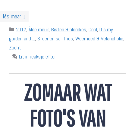
↓ lês mear ↓
Categories
2017
,
Âlde meuk
,
Bisten & blomkes
,
Cool
,
It's my
garden and ...
,
Sfeer en sa
,
Thús
,
Weemoed & Melancholie
,
Zucht
Lit in reaksje efter
ZOMAAR WAT
FOTO'S VAN