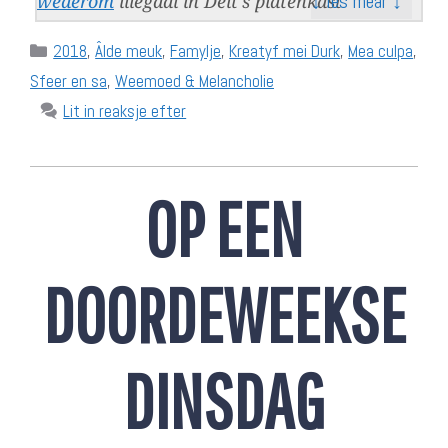
↓ lês mear ↓
wederom
illegaal in Deit's platenkast
Categories
2018
,
Âlde meuk
,
Famylje
,
Kreatyf mei Durk
,
Mea culpa
,
Sfeer en sa
,
Weemoed & Melancholie
Lit in reaksje efter
OP EEN
DOORDEWEEKSE
DINSDAG