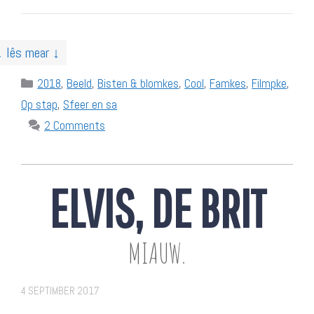
↓ lês mear ↓
Categories
2018
,
Beeld
,
Bisten & blomkes
,
Cool
,
Famkes
,
Filmpke
,
Op stap
,
Sfeer en sa
2 Comments
ELVIS, DE BRIT
MIAUW.
4 SEPTIMBER 2017