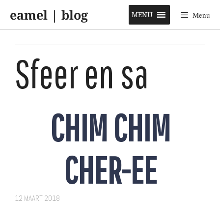
Skip
eamel | blog
to
MENU
Menu
content
Sfeer en sa
CHIM CHIM
CHER-EE
12 MAART 2018