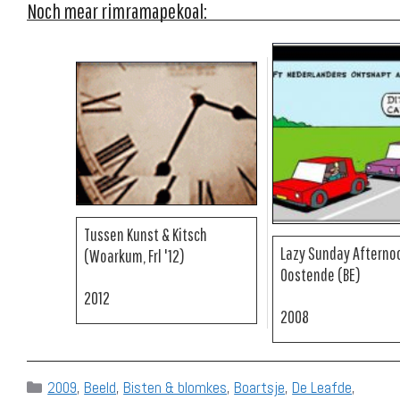
Noch mear rimramapekoal:
Tussen Kunst & Kitsch
Lazy Sunday Afterno
(Woarkum, Frl '12)
Oostende (BE)
2012
2008
Categories
2009
,
Beeld
,
Bisten & blomkes
,
Boartsje
,
De Leafde
,