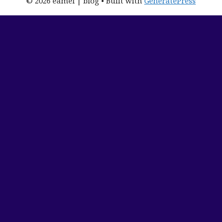
© 2026 eamel | blog
• Built with
GeneratePress