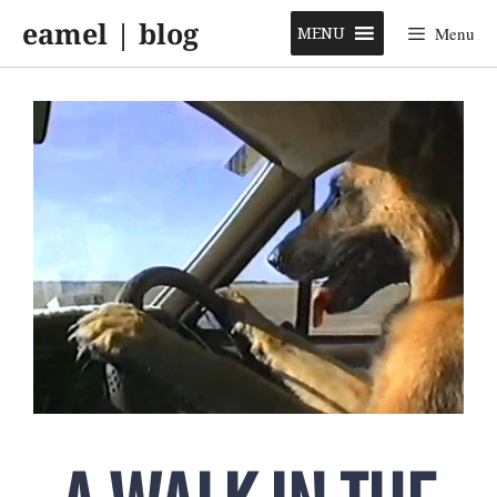
Skip
eamel | blog
to
MENU
Menu
content