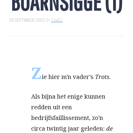
BOARNSIGGE (1)
28 SEPTIMBER 2003
BY
EAMEL
Z
ie hier m'n vader's
Trots
.
Als bijna het enige kunnen
redden uit een
bedrijfsfaillissement, zo'n
circa twintig jaar geleden:
de