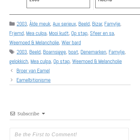
Categories
2003
,
Âlde meuk
,
Aux serieux
,
Beeld
,
Bizar
,
Famylje
,
Frjemd
,
Mea culpa
,
Mooi kudt
,
Op stap
,
Sfeer en sa
,
Weemoed & Melancholie
,
Wier bard
Tags
2003
,
Beeld
,
Boarnsigge
,
boat
,
Denemarken
,
Famylje
,
gelokkich
,
Mea culpa
,
Op stap
,
Weemoed & Melancholie
Broer van Eamel
Eamelbitionisme
Subscribe