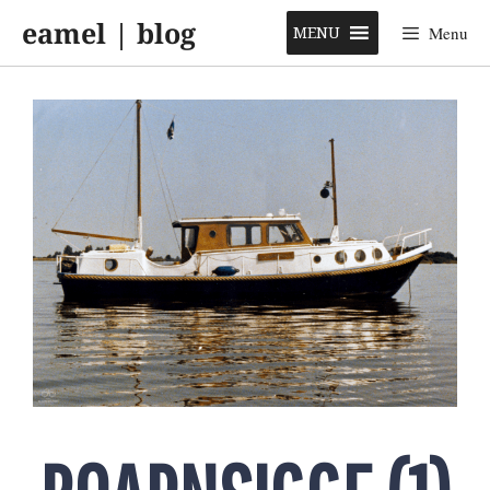
Skip
eamel | blog
to
MENU
Menu
content