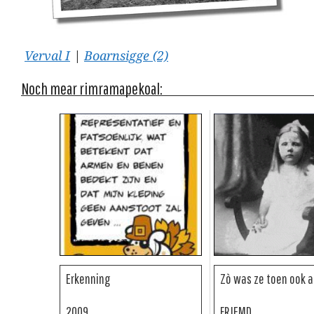
Verval I
|
Boarnsigge (2)
Noch mear rimramapekoal:
Erkenning
Zò was ze toen ook al 
2009
FRJEMD