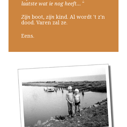
laatste wat ie nog heeft…
"
Zijn
boot,
zijn
kind. Al wordt 't z'n
dood. Varen zal ze.
Eens.