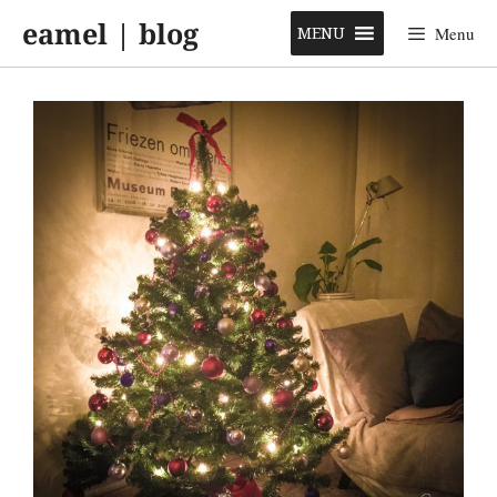
Skip
eamel | blog
to
MENU
Menu
content