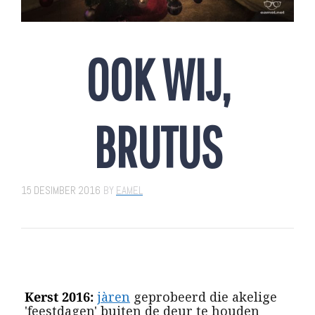
OOK WIJ,
BRUTUS
15 DESIMBER 2016
BY
EAMEL
K
erst 2016:
jàren
geprobeerd die akelige
'feestdagen' buiten de deur te houden