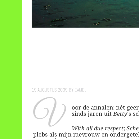
19 AUGUSTUS 2009
BY
EAMEL
V
oor de annalen: nét gee
sinds jaren uit
Betty
's s
With all due respect
;
Sche
plebs als mijn mevrouw en ondergete