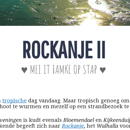
ROCKANJE II
♥ MEI IT FAMKE OP STAP ♥
n
tropische
dag vandaag. Maar tropisch genoeg om m
choot te wurmen en mezelf op een strandbezoek te 
veningen
is kudt evenals
Bloemendael
en
Kijkeendui
kende begeeft zich naar
Rockanje
, het
Walhalla
voo