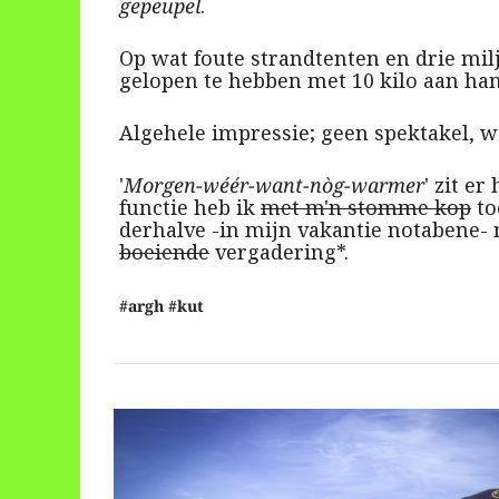
gepeupel
.
Op wat foute strandtenten en drie milj
gelopen te hebben met 10 kilo aan han
Algehele impressie; geen spektakel, w
'
Morgen-wéér-want-nòg-warmer
' zit e
functie heb ik
met m'n stomme kop
to
derhalve -in mijn vakantie notabene- 
boeiende
vergadering*.
#argh #kut