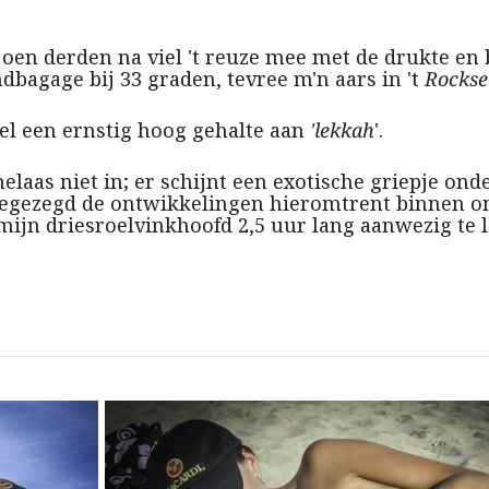
oen derden na viel 't reuze mee met de drukte en b
dbagage bij 33 graden, tevree m'n aars in 't
Rockse
el een ernstig hoog gehalte aan
'lekkah
'.
r helaas niet in; er schijnt een exotische griepje on
egezegd de ontwikkelingen hieromtrent binnen on
mijn driesroelvinkhoofd 2,5 uur lang aanwezig te l