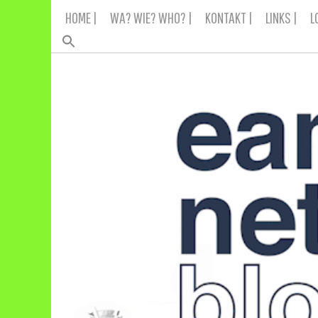
Skip
HOME |
WA? WIE? WHO? |
KONTAKT |
LINKS |
L
to
content