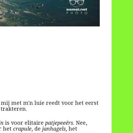
ij met m'n luie reedt voor het eerst
trakteren.
jn
is voor elitaire
patjepeeërs
. Nee,
r het
crapule
, de
janhagels
, het