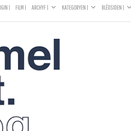
OGIN |
FILM |
ARCHYF |
KATEGORYEN |
BLÊDSIDEN |