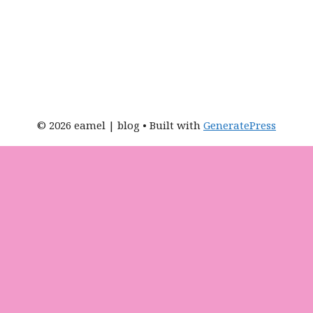
e
s
*
© 2026 eamel | blog
• Built with
GeneratePress