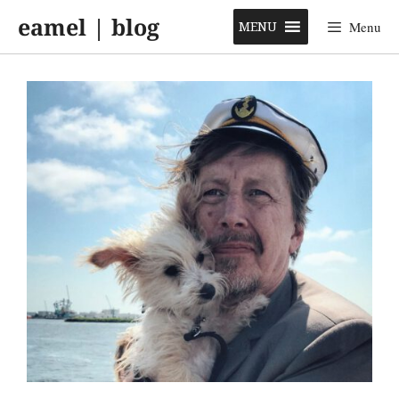
Skip
eamel | blog
to
MENU
Menu
content