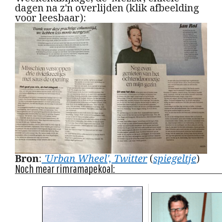
dagen na z'n overlijden (klik afbeelding
voor leesbaar):
Bron
:
'Urban Wheel', Twitter
(
spiegeltje
)
Noch mear rimramapekoal: