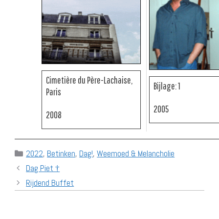
Cimetière du Père-Lachaise,
Bijlage: 1
Paris
2005
2008
Categories
2022
,
Betinken
,
Dag!
,
Weemoed & Melancholie
Dag Piet †
Rijdend Buffet