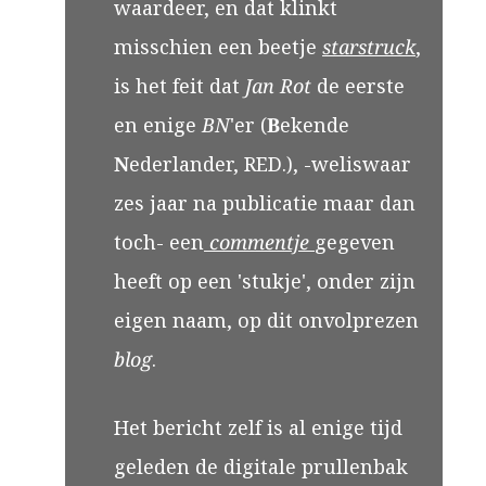
waardeer, en dat klinkt
misschien een beetje
starstruck
,
is het feit dat
Jan Rot
de eerste
en enige
BN
'er (
B
ekende
N
ederlander, RED.), -weliswaar
zes jaar na publicatie maar dan
toch- een
commentje
gegeven
heeft op een 'stukje', onder zijn
eigen naam, op dit onvolprezen
blog
.
Het bericht zelf is al enige tijd
geleden de digitale prullenbak